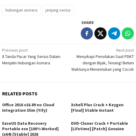
hubungan asmara
jenjang serius
SHARE
Post
Previous post
Next post
8 Tanda Pacar Yang Serius Dalam
Menyikapi Penolakan Saat PDKT
navigation
Menjalin Hubungan Asmara
dengan Bijak, Tenang! Belum
Waktunya Menemukan yang Cocok
RELATED POSTS
Office 2016 v16.89 no Cloud
Xshell Plus Crack + Keygen
Integration Slim {Yify}
[Final] Stable Instant
EaseUS Data Recovery
DVD-Cloner Crack + Portable
Portable exe [100% Worked]
[Lifetime] [Patch] Genuine
(x64) [Stable] 2026