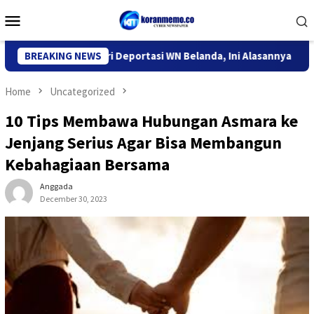
Skip
Mobile
to
Menu
content
Imigrasi Kediri Deportasi WN Belanda, Ini Alasannya
BREAKING NEWS
9 De
Home
Uncategorized
10 Tips Membawa Hubungan Asmara ke
Jenjang Serius Agar Bisa Membangun
Kebahagiaan Bersama
Anggada
December 30, 2023