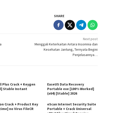
SHARE
Next post
a
Menggali Keterkaitan Antara Insomnia dan
Kesehatan Jantung, Ternyata Begini
Penjelasannya…
ll Plus Crack + Keygen
EaseUS Data Recovery
l] Stable Instant
Portable exe [100% Worked]
(x64) [Stable] 2026
on Crack + Product Key
eScan Internet Security Suite
time] no Virus FileCR
Portable + Crack Universal