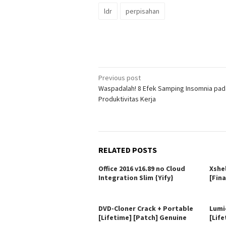
ldr
perpisahan
Post
Previous post
Waspadalah! 8 Efek Samping Insomnia pad
navigation
Produktivitas Kerja
RELATED POSTS
Office 2016 v16.89 no Cloud
Xshe
Integration Slim {Yify}
[Fina
DVD-Cloner Crack + Portable
Lumi
[Lifetime] [Patch] Genuine
[Life