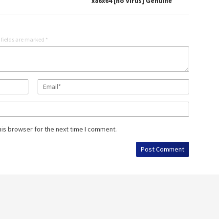
x86x64 [no Virus] Genuine
 fields are marked
*
his browser for the next time I comment.