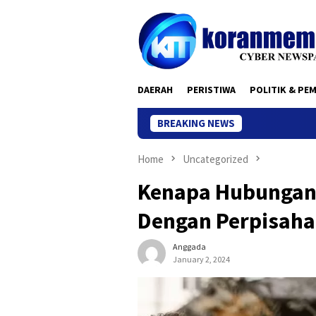
Skip
to
content
DAERAH
PERISTIWA
POLITIK & PE
BREAKING NEWS
Home
Uncategorized
Kenapa Hubungan 
Dengan Perpisahan
Anggada
January 2, 2024