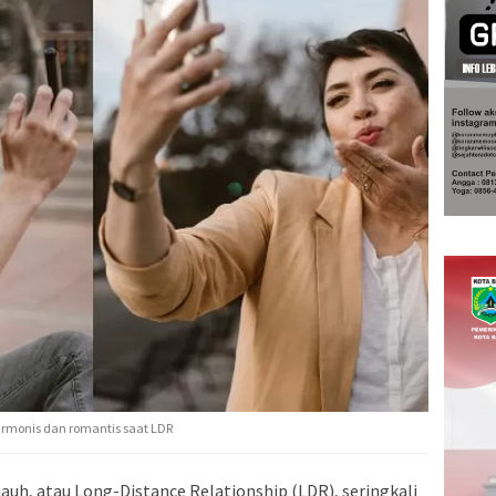
rmonis dan romantis saat LDR
auh, atau Long-Distance Relationship (LDR), seringkali