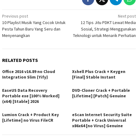
Post
Previous post
Next post
10 Playlist Musik Yang Cocok Untuk
12 Tips Jitu PDKT Lewat Media
navigation
Pesta Tahun Baru Yang Seru dan
Sosial, Strategi Menggunakan
Menyenangkan
Teknologi untuk Menarik Perhatian
RELATED POSTS
Office 2016 v16.89 no Cloud
Xshell Plus Crack + Keygen
Integration Slim {Yify}
[Final] Stable Instant
EaseUS Data Recovery
DVD-Cloner Crack + Portable
Portable exe [100% Worked]
[Lifetime] [Patch] Genuine
(x64) [Stable] 2026
Lumion Crack + Product Key
eScan Internet Security Suite
[Lifetime] no Virus FileCR
Portable + Crack Universal
x86x64 [no Virus] Genuine