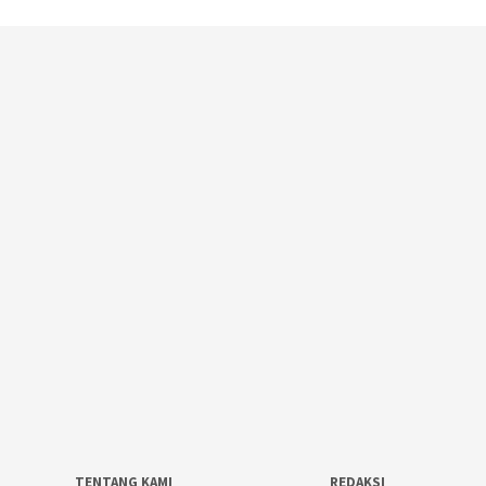
TENTANG KAMI
REDAKSI