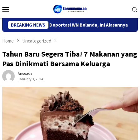
Skip
Mobile
to
Menu
content
Imigrasi Kediri Deportasi WN Belanda, Ini Alasannya
BREAKING NEWS
9 De
Home
Uncategorized
Tahun Baru Segera Tiba! 7 Makanan yang
Pas Dinikmati Bersama Keluarga
Anggada
January 3, 2024