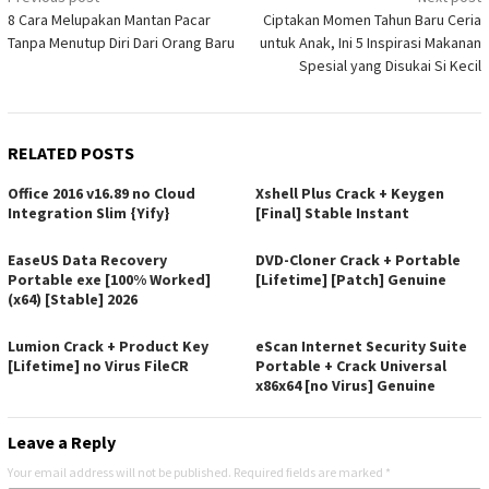
8 Cara Melupakan Mantan Pacar
Ciptakan Momen Tahun Baru Ceria
navigation
Tanpa Menutup Diri Dari Orang Baru
untuk Anak, Ini 5 Inspirasi Makanan
Spesial yang Disukai Si Kecil
RELATED POSTS
Office 2016 v16.89 no Cloud
Xshell Plus Crack + Keygen
Integration Slim {Yify}
[Final] Stable Instant
EaseUS Data Recovery
DVD-Cloner Crack + Portable
Portable exe [100% Worked]
[Lifetime] [Patch] Genuine
(x64) [Stable] 2026
Lumion Crack + Product Key
eScan Internet Security Suite
[Lifetime] no Virus FileCR
Portable + Crack Universal
x86x64 [no Virus] Genuine
Leave a Reply
Your email address will not be published.
Required fields are marked
*