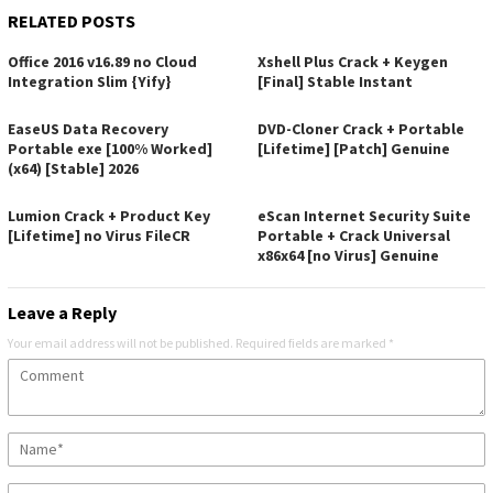
RELATED POSTS
Office 2016 v16.89 no Cloud
Xshell Plus Crack + Keygen
Integration Slim {Yify}
[Final] Stable Instant
EaseUS Data Recovery
DVD-Cloner Crack + Portable
Portable exe [100% Worked]
[Lifetime] [Patch] Genuine
(x64) [Stable] 2026
Lumion Crack + Product Key
eScan Internet Security Suite
[Lifetime] no Virus FileCR
Portable + Crack Universal
x86x64 [no Virus] Genuine
Leave a Reply
Your email address will not be published.
Required fields are marked
*