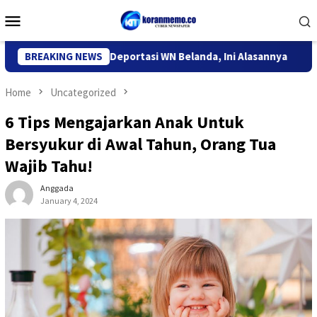
Skip
Mobile
to
Menu
content
migrasi Kediri Deportasi WN Belanda, Ini Alasannya
BREAKING NEWS
9 Desa
Home
Uncategorized
6 Tips Mengajarkan Anak Untuk
Bersyukur di Awal Tahun, Orang Tua
Wajib Tahu!
Anggada
January 4, 2024