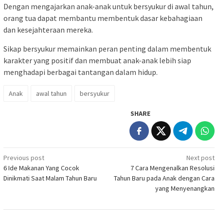
Dengan mengajarkan anak-anak untuk bersyukur di awal tahun,
orang tua dapat membantu membentuk dasar kebahagiaan
dan kesejahteraan mereka.
Sikap bersyukur memainkan peran penting dalam membentuk
karakter yang positif dan membuat anak-anak lebih siap
menghadapi berbagai tantangan dalam hidup.
Anak
awal tahun
bersyukur
SHARE
Post
Previous post
Next post
6 Ide Makanan Yang Cocok
7 Cara Mengenalkan Resolusi
navigation
Dinikmati Saat Malam Tahun Baru
Tahun Baru pada Anak dengan Cara
yang Menyenangkan