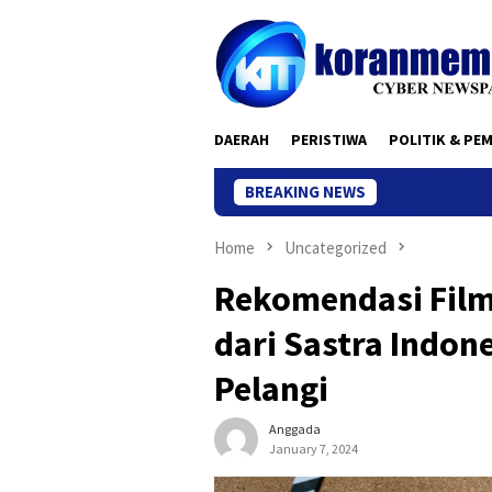
Skip
to
content
DAERAH
PERISTIWA
POLITIK & PE
BREAKING NEWS
Home
Uncategorized
Rekomendasi Film
dari Sastra Indon
Pelangi
Anggada
January 7, 2024