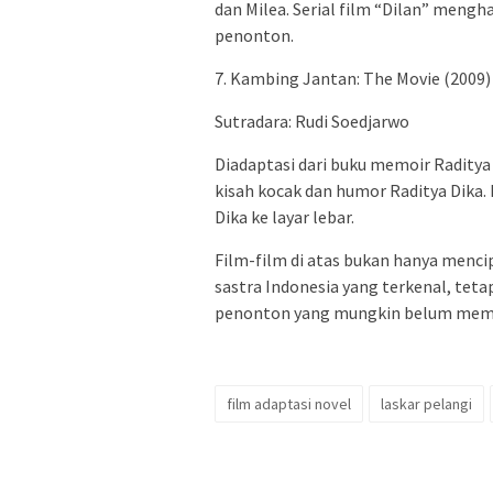
dan Milea. Serial film “Dilan” meng
penonton.
7. Kambing Jantan: The Movie (2009)
Sutradara: Rudi Soedjarwo
Diadaptasi dari buku memoir Raditya
kisah kocak dan humor Raditya Dika.
Dika ke layar lebar.
Film-film di atas bukan hanya mencip
sastra Indonesia yang terkenal, teta
penonton yang mungkin belum memb
film adaptasi novel
laskar pelangi