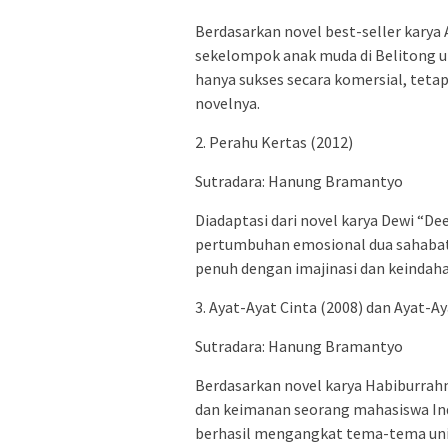
Berdasarkan novel best-seller karya
sekelompok anak muda di Belitong u
hanya sukses secara komersial, teta
novelnya.
2. Perahu Kertas (2012)
Sutradara: Hanung Bramantyo
Diadaptasi dari novel karya Dewi “De
pertumbuhan emosional dua sahabat,
penuh dengan imajinasi dan keindaha
3. Ayat-Ayat Cinta (2008) dan Ayat-Ay
Sutradara: Hanung Bramantyo
Berdasarkan novel karya Habiburrahm
dan keimanan seorang mahasiswa Indo
berhasil mengangkat tema-tema uni