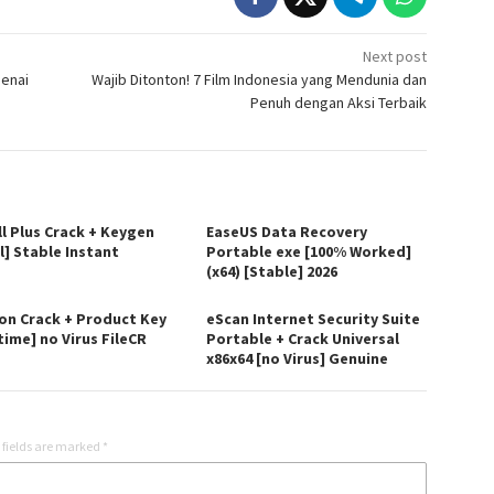
Next post
genai
Wajib Ditonton! 7 Film Indonesia yang Mendunia dan
Penuh dengan Aksi Terbaik
ll Plus Crack + Keygen
EaseUS Data Recovery
l] Stable Instant
Portable exe [100% Worked]
(x64) [Stable] 2026
on Crack + Product Key
eScan Internet Security Suite
time] no Virus FileCR
Portable + Crack Universal
x86x64 [no Virus] Genuine
 fields are marked
*