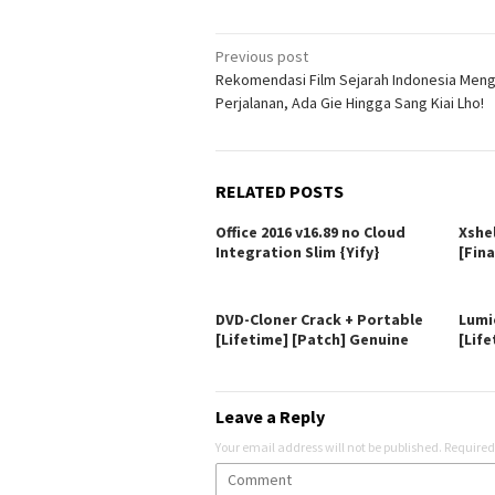
Post
Previous post
Rekomendasi Film Sejarah Indonesia Men
navigation
Perjalanan, Ada Gie Hingga Sang Kiai Lho!
RELATED POSTS
Office 2016 v16.89 no Cloud
Xshe
Integration Slim {Yify}
[Fina
DVD-Cloner Crack + Portable
Lumi
[Lifetime] [Patch] Genuine
[Life
Leave a Reply
Your email address will not be published.
Required