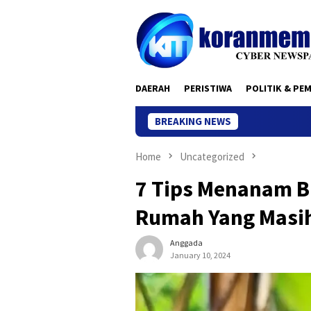
Skip
to
content
DAERAH
PERISTIWA
POLITIK & PE
BREAKING NEWS
Home
Uncategorized
7 Tips Menanam B
Rumah Yang Masih
Anggada
January 10, 2024