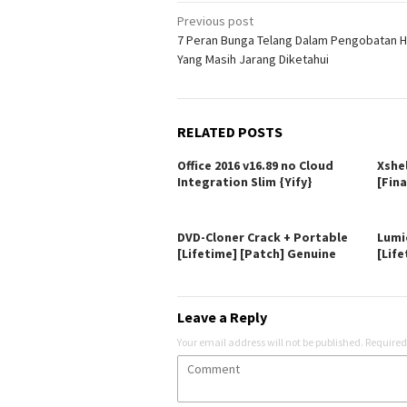
Post
Previous post
7 Peran Bunga Telang Dalam Pengobatan H
navigation
Yang Masih Jarang Diketahui
RELATED POSTS
Office 2016 v16.89 no Cloud
Xshe
Integration Slim {Yify}
[Fina
DVD-Cloner Crack + Portable
Lumi
[Lifetime] [Patch] Genuine
[Life
Leave a Reply
Your email address will not be published.
Required