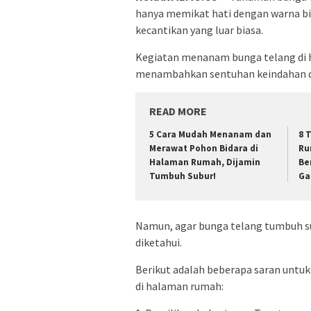
hanya memikat hati dengan warna bir
kecantikan yang luar biasa.
Kegiatan menanam bunga telang di h
menambahkan sentuhan keindahan d
READ MORE
5 Cara Mudah Menanam dan
8 
Merawat Pohon Bidara di
Ru
Halaman Rumah, Dijamin
Be
Tumbuh Subur!
Ga
Namun, agar bunga telang tumbuh su
diketahui.
Berikut adalah beberapa saran unt
di halaman rumah: