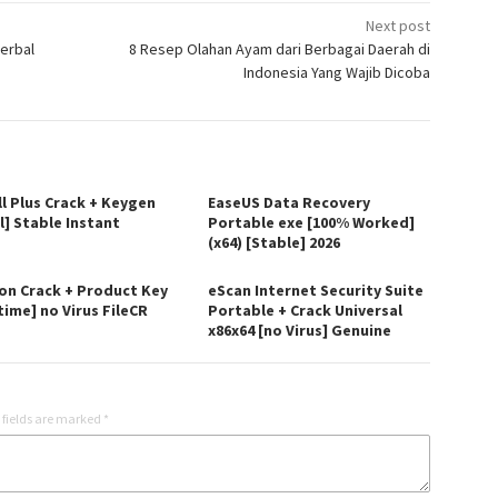
Next post
erbal
8 Resep Olahan Ayam dari Berbagai Daerah di
Indonesia Yang Wajib Dicoba
ll Plus Crack + Keygen
EaseUS Data Recovery
l] Stable Instant
Portable exe [100% Worked]
(x64) [Stable] 2026
on Crack + Product Key
eScan Internet Security Suite
time] no Virus FileCR
Portable + Crack Universal
x86x64 [no Virus] Genuine
 fields are marked
*