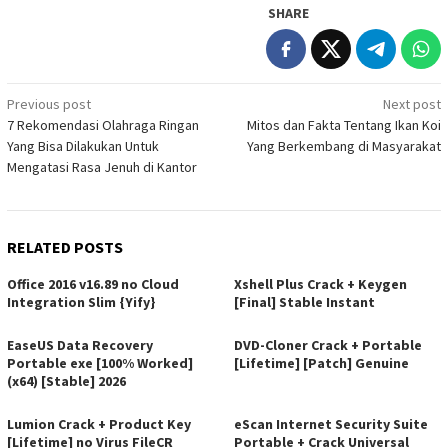
SHARE
Post
Previous post
Next post
7 Rekomendasi Olahraga Ringan
Mitos dan Fakta Tentang Ikan Koi
navigation
Yang Bisa Dilakukan Untuk
Yang Berkembang di Masyarakat
Mengatasi Rasa Jenuh di Kantor
RELATED POSTS
Office 2016 v16.89 no Cloud
Xshell Plus Crack + Keygen
Integration Slim {Yify}
[Final] Stable Instant
EaseUS Data Recovery
DVD-Cloner Crack + Portable
Portable exe [100% Worked]
[Lifetime] [Patch] Genuine
(x64) [Stable] 2026
Lumion Crack + Product Key
eScan Internet Security Suite
[Lifetime] no Virus FileCR
Portable + Crack Universal