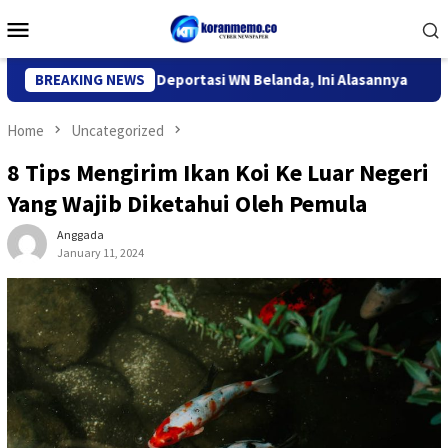
Skip
Mobile
to
Menu
content
migrasi Kediri Deportasi WN Belanda, Ini Alasannya
BREAKING NEWS
9 Des
Home
Uncategorized
8 Tips Mengirim Ikan Koi Ke Luar Negeri
Yang Wajib Diketahui Oleh Pemula
Anggada
January 11, 2024