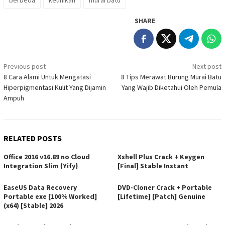
berbeda
keunikan
murai batu
SHARE
Post
Previous post
Next post
8 Cara Alami Untuk Mengatasi
8 Tips Merawat Burung Murai Batu
navigation
Hiperpigmentasi Kulit Yang Dijamin
Yang Wajib Diketahui Oleh Pemula
Ampuh
RELATED POSTS
Office 2016 v16.89 no Cloud
Xshell Plus Crack + Keygen
Integration Slim {Yify}
[Final] Stable Instant
EaseUS Data Recovery
DVD-Cloner Crack + Portable
Portable exe [100% Worked]
[Lifetime] [Patch] Genuine
(x64) [Stable] 2026