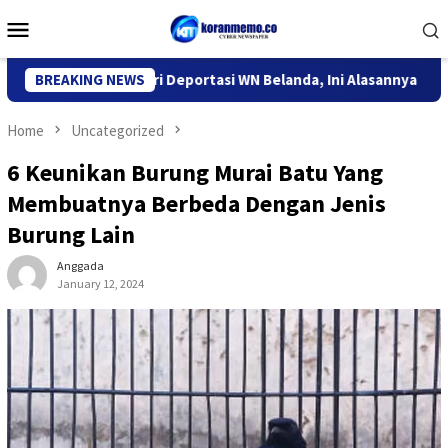
Skip
Mobile
to
Menu
content
 Imigrasi Kediri Deportasi WN Belanda, Ini Alasannya
BREAKING NEWS
9 De
Home
Uncategorized
6 Keunikan Burung Murai Batu Yang
Membuatnya Berbeda Dengan Jenis
Burung Lain
Anggada
January 12, 2024