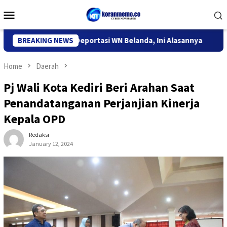
Skip
Mobile
to
Menu
content
grasi Kediri Deportasi WN Belanda, Ini Alasannya
BREAKING NEWS
9 Desa 
Home
Daerah
Pj Wali Kota Kediri Beri Arahan Saat
Penandatanganan Perjanjian Kinerja
Kepala OPD
Redaksi
January 12, 2024