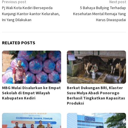
Post
Previous post
Next post
Pj Wali Kota Kediri Bersepeda
5 Bahaya Bullying Terhadap
navigation
Kunjungi Kantor-kantor Kelurahan,
Kesehatan Mental Remaja Yang
Ini Yang Dilakukan
Harus Diwaspadai
RELATED POSTS
MBG Mulai Disalurkan ke Empat
Berkat Dukungan BRI, Klaster
Sekolah di Empat Wilayah
Susu Mulya Abadi Ponorogo
Kabupaten Kediri
Berhasil Tingkatkan Kapasitas
Produksi