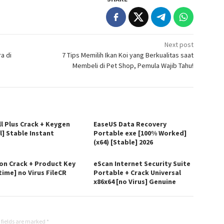
Next post
a di
7 Tips Memilih Ikan Koi yang Berkualitas saat
Membeli di Pet Shop, Pemula Wajib Tahu!
ll Plus Crack + Keygen
EaseUS Data Recovery
l] Stable Instant
Portable exe [100% Worked]
(x64) [Stable] 2026
on Crack + Product Key
eScan Internet Security Suite
time] no Virus FileCR
Portable + Crack Universal
x86x64 [no Virus] Genuine
 fields are marked
*