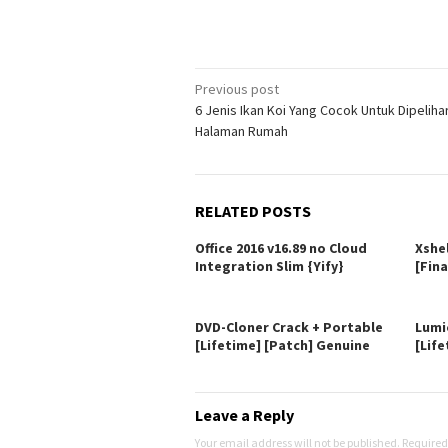
Post
Previous post
6 Jenis Ikan Koi Yang Cocok Untuk Dipelihar
navigation
Halaman Rumah
RELATED POSTS
Office 2016 v16.89 no Cloud
Xshe
Integration Slim {Yify}
[Fina
DVD-Cloner Crack + Portable
Lumi
[Lifetime] [Patch] Genuine
[Life
Leave a Reply
Your email address will not be published.
Required