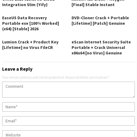
Integration Slim {Yify}
[Final] Stable Instant
EaseUS Data Recovery
DVD-Cloner Crack + Portable
Portable exe [100% Worked]
[Lifetime] [Patch] Genuine
(x64) [Stable] 2026
Lumion Crack + Product Key
eScan Internet Security Suite
[Lifetime] no Virus FileCR
Portable + Crack Universal
x86x64 [no Virus] Genuine
Leave a Reply
Your email address will not be published.
Required fields are marked
*