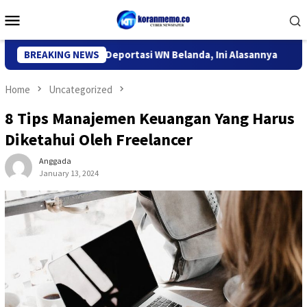
Skip
Mobile
to
Menu
content
igrasi Kediri Deportasi WN Belanda, Ini Alasannya
BREAKING NEWS
9 Desa
Home
Uncategorized
8 Tips Manajemen Keuangan Yang Harus
Diketahui Oleh Freelancer
Anggada
January 13, 2024