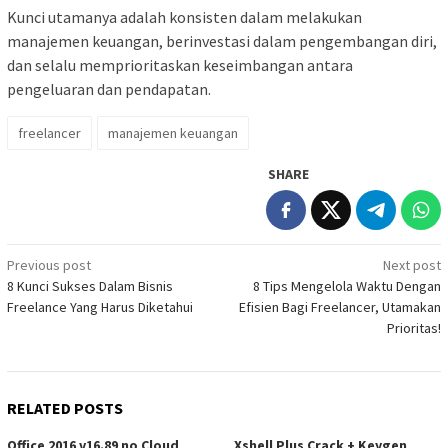
Kunci utamanya adalah konsisten dalam melakukan
manajemen keuangan, berinvestasi dalam pengembangan diri,
dan selalu memprioritaskan keseimbangan antara
pengeluaran dan pendapatan.
freelancer
manajemen keuangan
SHARE
Post
Previous post
Next post
8 Kunci Sukses Dalam Bisnis
8 Tips Mengelola Waktu Dengan
navigation
Freelance Yang Harus Diketahui
Efisien Bagi Freelancer, Utamakan
Prioritas!
RELATED POSTS
Office 2016 v16.89 no Cloud
Xshell Plus Crack + Keygen