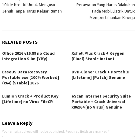
10 Ide Kreatif Untuk Mengusir
Perawatan Yang Harus Dilakukan
navigation
Jenuh Tanpa Harus Keluar Rumah
Pada Mobil Listrik Untuk
Mempertahankan Kinerja
RELATED POSTS
Office 2016 v16.89 no Cloud
Xshell Plus Crack + Keygen
Integration Slim {Yify}
[Final] Stable Instant
EaseUS Data Recovery
DVD-Cloner Crack + Portable
Portable exe [100% Worked]
[Lifetime] [Patch] Genuine
(x64) [Stable] 2026
Lumion Crack + Product Key
eScan Internet Security Suite
[Lifetime] no Virus FileCR
Portable + Crack Universal
x86x64 [no Virus] Genuine
Leave a Reply
Your email address will not be published.
Required fields are marked
*