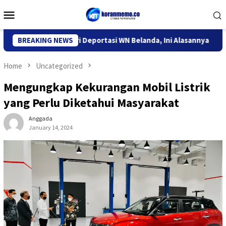
Skip
Mobile
to
Menu
content
Imigrasi Kediri Deportasi WN Belanda, Ini Alasannya
BREAKING NEWS
9 De
Home
Uncategorized
Mengungkap Kekurangan Mobil Listrik
yang Perlu Diketahui Masyarakat
Anggada
January 14, 2024