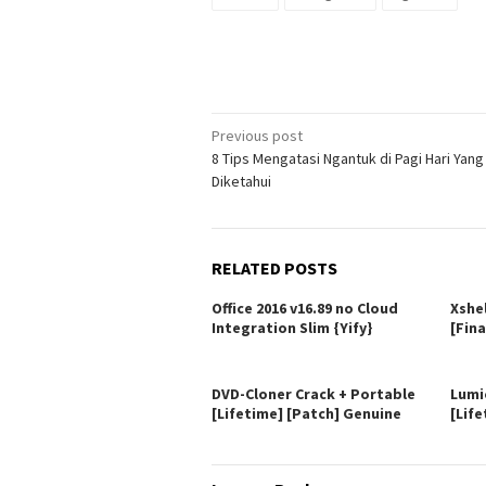
Post
Previous post
8 Tips Mengatasi Ngantuk di Pagi Hari Yang
navigation
Diketahui
RELATED POSTS
Office 2016 v16.89 no Cloud
Xshe
Integration Slim {Yify}
[Fina
DVD-Cloner Crack + Portable
Lumi
[Lifetime] [Patch] Genuine
[Life