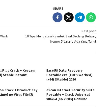
SHARE
Next post
 Wajib
10 Tips Mengatasi Ngantuk Saat Sedang Belajar,
Nomor 5 Jarang Ada Yang Tahu!
ll Plus Crack + Keygen
EaseUS Data Recovery
l] Stable Instant
Portable exe [100% Worked]
(x64) [Stable] 2026
on Crack + Product Key
eScan Internet Security Suite
time] no Virus FileCR
Portable + Crack Universal
x86x64 [no Virus] Genuine