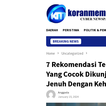
Skip
to
content
DAERAH
PERISTIWA
POLITIK & PE
BREAKING NEWS
Home
Uncategorized
7 Rekomendasi Te
Yang Cocok Dikun
Jenuh Dengan Keh
Anggada
January 15, 2024