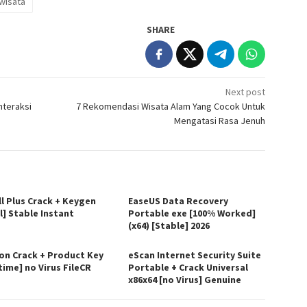
wisata
SHARE
Next post
nteraksi
7 Rekomendasi Wisata Alam Yang Cocok Untuk
Mengatasi Rasa Jenuh
ll Plus Crack + Keygen
EaseUS Data Recovery
l] Stable Instant
Portable exe [100% Worked]
(x64) [Stable] 2026
on Crack + Product Key
eScan Internet Security Suite
time] no Virus FileCR
Portable + Crack Universal
x86x64 [no Virus] Genuine