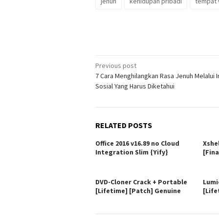
jenuh
kehidupan pribadi
tempat 
Post
Previous post
7 Cara Menghilangkan Rasa Jenuh Melalui I
navigation
Sosial Yang Harus Diketahui
RELATED POSTS
Office 2016 v16.89 no Cloud
Xshe
Integration Slim {Yify}
[Fina
DVD-Cloner Crack + Portable
Lumi
[Lifetime] [Patch] Genuine
[Life