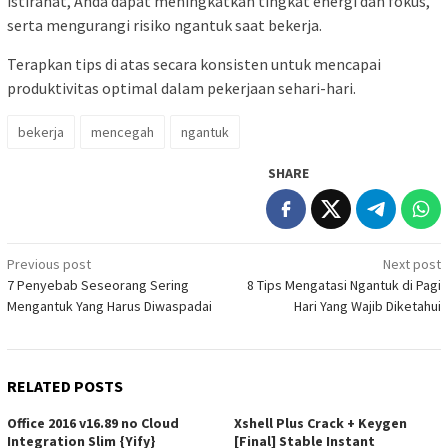
istirahat, Anda dapat meningkatkan tingkat energi dan fokus,
serta mengurangi risiko ngantuk saat bekerja.
Terapkan tips di atas secara konsisten untuk mencapai
produktivitas optimal dalam pekerjaan sehari-hari.
bekerja
mencegah
ngantuk
SHARE
Post
Previous post
Next post
7 Penyebab Seseorang Sering
8 Tips Mengatasi Ngantuk di Pagi
navigation
Mengantuk Yang Harus Diwaspadai
Hari Yang Wajib Diketahui
RELATED POSTS
Office 2016 v16.89 no Cloud
Xshell Plus Crack + Keygen
Integration Slim {Yify}
[Final] Stable Instant