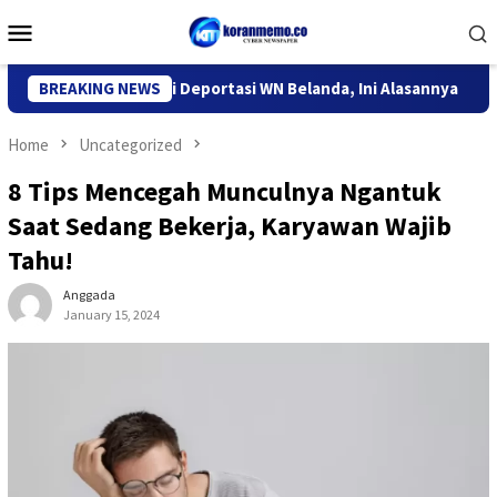
Skip
Mobile
to
Menu
content
Imigrasi Kediri Deportasi WN Belanda, Ini Alasannya
BREAKING NEWS
9 De
Home
Uncategorized
8 Tips Mencegah Munculnya Ngantuk
Saat Sedang Bekerja, Karyawan Wajib
Tahu!
Anggada
January 15, 2024