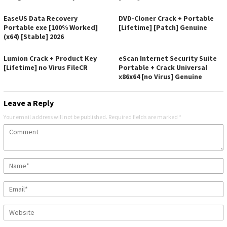
EaseUS Data Recovery
DVD-Cloner Crack + Portable
Portable exe [100% Worked]
[Lifetime] [Patch] Genuine
(x64) [Stable] 2026
Lumion Crack + Product Key
eScan Internet Security Suite
[Lifetime] no Virus FileCR
Portable + Crack Universal
x86x64 [no Virus] Genuine
Leave a Reply
Your email address will not be published.
Required fields are marked
*