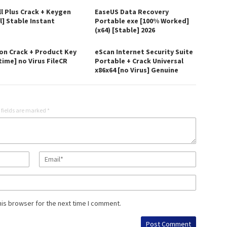
ll Plus Crack + Keygen
EaseUS Data Recovery
l] Stable Instant
Portable exe [100% Worked]
(x64) [Stable] 2026
on Crack + Product Key
eScan Internet Security Suite
time] no Virus FileCR
Portable + Crack Universal
x86x64 [no Virus] Genuine
 fields are marked
*
his browser for the next time I comment.