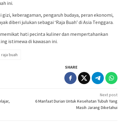
ah ini.
lai gizi, keberagaman, pengaruh budaya, peran ekonomi,
ayak diberi julukan sebagai ‘Raja Buah’ di Asia Tenggara.
us memikat hati pecinta kuliner dan mempertahankan
ing istimewa di kawasan ini.
raja buah
SHARE
Next post
lajar,
6 Manfaat Durian Untuk Kesehatan Tubuh Yang
Masih Jarang Diketahui