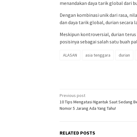
menandakan daya tarik global dari bu
Dengan kombinasi unik dari rasa, ni
dan daya tarik global, durian secara l
Meskipun kontroversial, durian ter
posisinya sebagai salah satu buah pal
ALASAN
asia tenggara
durian
Post
Previous post
10 Tips Mengatasi Ngantuk Saat Sedang Be
navigation
Nomor 5 Jarang Ada Yang Tahu!
RELATED POSTS