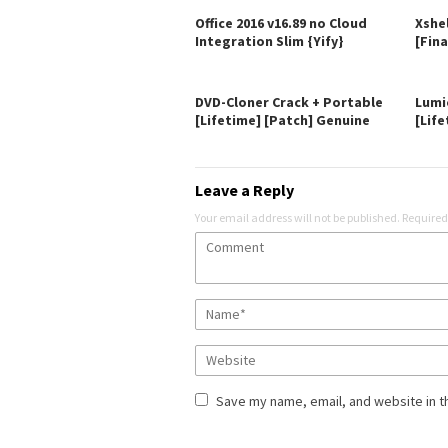
Office 2016 v16.89 no Cloud
Xshe
Integration Slim {Yify}
[Fina
DVD-Cloner Crack + Portable
Lumi
[Lifetime] [Patch] Genuine
[Life
Leave a Reply
Your email address will not be published.
Required
Save my name, email, and website in t