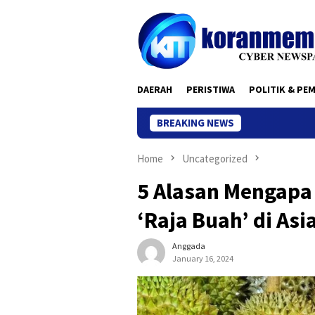
Skip
to
content
DAERAH
PERISTIWA
POLITIK & PE
BREAKING NEWS
Home
Uncategorized
5 Alasan Mengapa
‘Raja Buah’ di Asi
Anggada
January 16, 2024