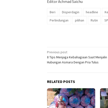
Editor Achmad Saichu
Beri
Disperdagin
headline
K
Perlindungan
pilihan
Rutin
S
Post
Previous post
8 Tips Menjaga Kebahagiaan Saat Menjalin
navigation
Hubungan Asmara Dengan Pria Tulus
RELATED POSTS