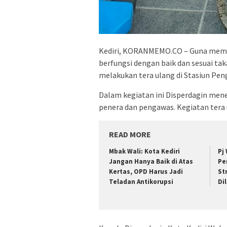
Kediri, KORANMEMO.CO – Guna mema
berfungsi dengan baik dan sesuai ta
melakukan tera ulang di Stasiun Pe
Dalam kegiatan ini Disperdagin mene
penera dan pengawas. Kegiatan tera u
READ MORE
Mbak Wali: Kota Kediri
Pj
Jangan Hanya Baik di Atas
Pe
Kertas, OPD Harus Jadi
St
Teladan Antikorupsi
Di