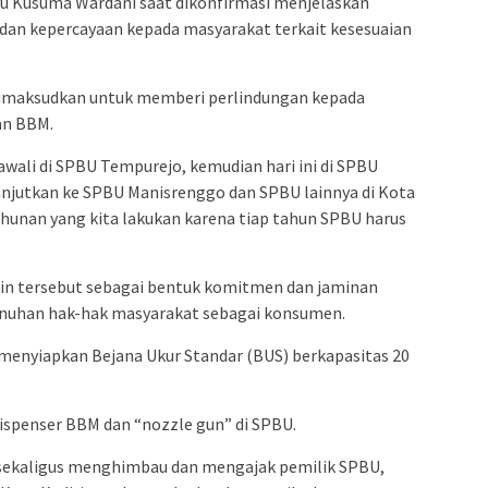
yu Kusuma Wardani saat dikonfirmasi menjelaskan
 dan kepercayaan kepada masyarakat terkait kesesuaian
s dimaksudkan untuk memberi perlindungan kepada
an BBM.
 awali di SPBU Tempurejo, kemudian hari ini di SPBU
 lanjutkan ke SPBU Manisrenggo dan SPBU lainnya di Kota
tahunan yang kita lakukan karena tiap tahun SPBU harus
n tersebut sebagai bentuk komitmen dan jaminan
nuhan hak-hak masyarakat sebagai konsumen.
 menyiapkan Bejana Ukur Standar (BUS) berkapasitas 20
dispenser BBM dan “nozzle gun” di SPBU.
sekaligus menghimbau dan mengajak pemilik SPBU,