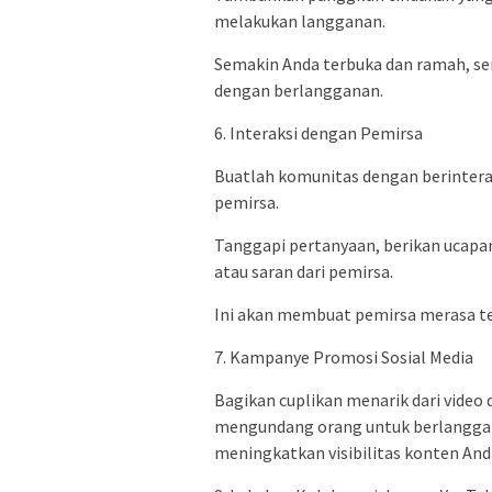
melakukan langganan.
Semakin Anda terbuka dan ramah, s
dengan berlangganan.
6. Interaksi dengan Pemirsa
Buatlah komunitas dengan berintera
pemirsa.
Tanggapi pertanyaan, berikan ucapa
atau saran dari pemirsa.
Ini akan membuat pemirsa merasa ter
7. Kampanye Promosi Sosial Media
Bagikan cuplikan menarik dari video 
mengundang orang untuk berlangga
meningkatkan visibilitas konten And