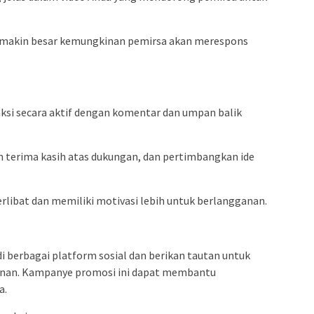
emakin besar kemungkinan pemirsa akan merespons
ksi secara aktif dengan komentar dan umpan balik
n terima kasih atas dukungan, dan pertimbangkan ide
libat dan memiliki motivasi lebih untuk berlangganan.
di berbagai platform sosial dan berikan tautan untuk
nan. Kampanye promosi ini dapat membantu
a.