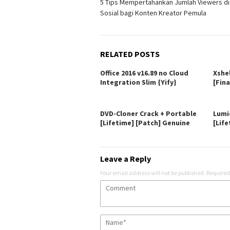
5 Tips Mempertahankan Jumlah Viewers di
navigation
Sosial bagi Konten Kreator Pemula
RELATED POSTS
Office 2016 v16.89 no Cloud
Xshe
Integration Slim {Yify}
[Fina
DVD-Cloner Crack + Portable
Lumi
[Lifetime] [Patch] Genuine
[Life
Leave a Reply
Your email address will not be published.
Required