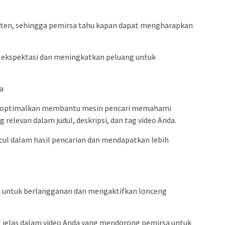
sten, sehingga pemirsa tahu kapan dapat mengharapkan
kspektasi dan meningkatkan peluang untuk
a
 dioptimalkan membantu mesin pencari memahami
 relevan dalam judul, deskripsi, dan tag video Anda.
ul dalam hasil pencarian dan mendapatkan lebih
 untuk berlangganan dan mengaktifkan lonceng
 jelas dalam video Anda yang mendorong pemirsa untuk