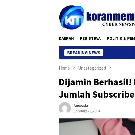
Skip
to
content
DAERAH
PERISTIWA
POLITIK & PE
BREAKING NEWS
Kant
Home
Uncategorized
Dijamin Berhasil!
Jumlah Subscrib
Anggada
January 22, 2024