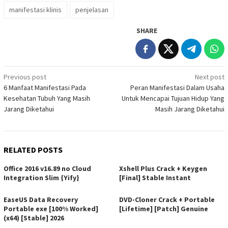
manifestasi klinis
penjelasan
SHARE
Post
Previous post
Next post
6 Manfaat Manifestasi Pada
Peran Manifestasi Dalam Usaha
navigation
Kesehatan Tubuh Yang Masih
Untuk Mencapai Tujuan Hidup Yang
Jarang Diketahui
Masih Jarang Diketahui
RELATED POSTS
Office 2016 v16.89 no Cloud
Xshell Plus Crack + Keygen
Integration Slim {Yify}
[Final] Stable Instant
EaseUS Data Recovery
DVD-Cloner Crack + Portable
Portable exe [100% Worked]
[Lifetime] [Patch] Genuine
(x64) [Stable] 2026