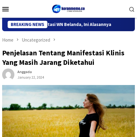
Skip
Mobile
to
Menu
content
i Kediri Deportasi WN Belanda, Ini Alasannya
BREAKING NEWS
9 Desa di 6 
Home
Uncategorized
Penjelasan Tentang Manifestasi Klinis
Yang Masih Jarang Diketahui
Anggada
January 22, 2024