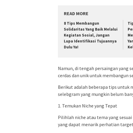
READ MORE
8 Tips Membangun
Ti
Solidaritas Yang Baik Melalui
Pe
Kegiatan Sosial, Jangan
Me
Lupa Identifikasi Tujuannya
Ya
Dulu Ya!
Ke
Namun, di tengah persaingan yang se
cerdas dan unik untuk membangun s
Berikut adalah beberapa tips untu
selebgram yang mungkin belum bany
1. Temukan Niche yang Tepat
Pilihlah niche atau tema yang sesua
yang dapat menarik perhatian target