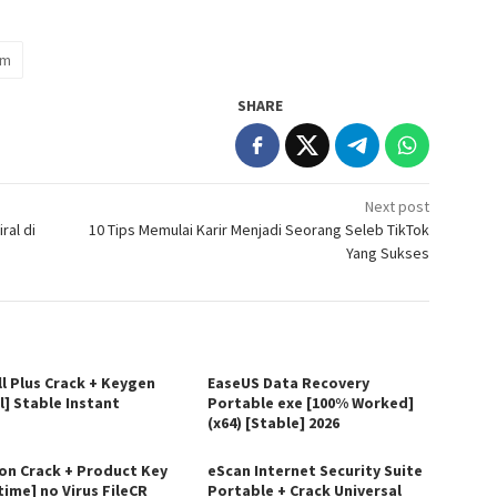
am
SHARE
Next post
ral di
10 Tips Memulai Karir Menjadi Seorang Seleb TikTok
Yang Sukses
ll Plus Crack + Keygen
EaseUS Data Recovery
l] Stable Instant
Portable exe [100% Worked]
(x64) [Stable] 2026
on Crack + Product Key
eScan Internet Security Suite
time] no Virus FileCR
Portable + Crack Universal