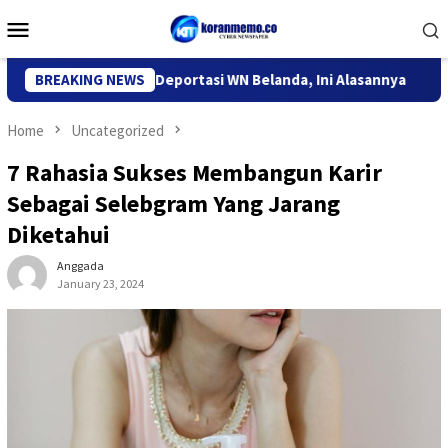
Skip
Mobile
to
Menu
content
migrasi Kediri Deportasi WN Belanda, Ini Alasannya
BREAKING NEWS
9 Desa
Home
Uncategorized
7 Rahasia Sukses Membangun Karir
Sebagai Selebgram Yang Jarang
Diketahui
Anggada
January 23, 2024