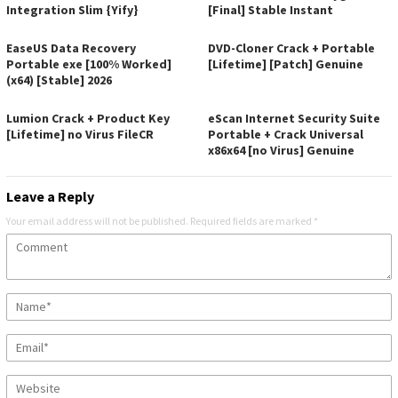
Integration Slim {Yify}
[Final] Stable Instant
EaseUS Data Recovery
DVD-Cloner Crack + Portable
Portable exe [100% Worked]
[Lifetime] [Patch] Genuine
(x64) [Stable] 2026
Lumion Crack + Product Key
eScan Internet Security Suite
[Lifetime] no Virus FileCR
Portable + Crack Universal
x86x64 [no Virus] Genuine
Leave a Reply
Your email address will not be published.
Required fields are marked
*