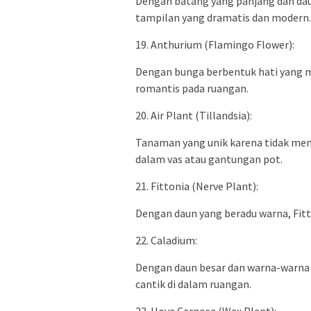
Dengan batang yang panjang dan da
tampilan yang dramatis dan modern.
19. Anthurium (Flamingo Flower):
Dengan bunga berbentuk hati yang 
romantis pada ruangan.
20. Air Plant (Tillandsia):
Tanaman yang unik karena tidak me
dalam vas atau gantungan pot.
21. Fittonia (Nerve Plant):
Dengan daun yang beradu warna, Fit
22. Caladium:
Dengan daun besar dan warna-warna
cantik di dalam ruangan.
23. Hoya Carnosa (Wax Plant):