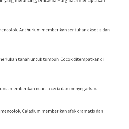
un yang meruncing, Dracaena Marginata menciptakan
mencolok, Anthurium memberikan sentuhan eksotis dan
merlukan tanah untuk tumbuh. Cocok ditempatkan di
tonia memberikan nuansa ceria dan menyegarkan.
 mencolok, Caladium memberikan efek dramatis dan