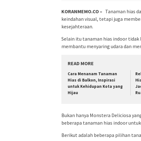
KORANMEMO.CO –
Tanaman hias d
keindahan visual, tetapi juga memb
kesejahteraan.
Selain itu tanaman hias indoor tida
membantu menyaring udara dan menc
READ MORE
Cara Menanam Tanaman
Re
Hias di Balkon, Inspirasi
Hi
untuk Kehidupan Kota yang
Ja
Hijau
Ru
Bukan hanya Monstera Deliciosa ya
beberapa tanaman hias indoor untuk 
Berikut adalah beberapa pilihan tan