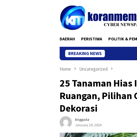
Skip
to
content
DAERAH
PERISTIWA
POLITIK & PE
BREAKING NEWS
Home
Uncategorized
25 Tanaman Hias 
Ruangan, Pilihan
Dekorasi
Anggada
January 29, 2024