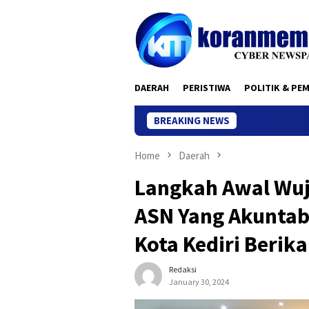
Skip
to
content
DAERAH
PERISTIWA
POLITIK & PE
BREAKING NEWS
Home
Daerah
Langkah Awal Wuj
ASN Yang Akuntab
Kota Kediri Berik
Redaksi
January 30, 2024