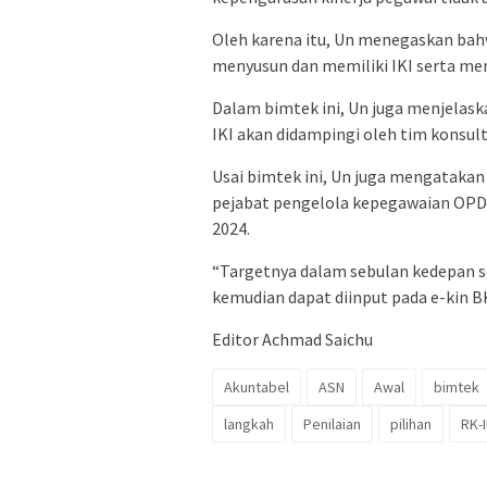
Oleh karena itu, Un menegaskan bahw
menyusun dan memiliki IKI serta me
Dalam bimtek ini, Un juga menjelas
IKI akan didampingi oleh tim konsul
Usai bimtek ini, Un juga mengatak
pejabat pengelola kepegawaian OPD 
2024.
“Targetnya dalam sebulan kedepan se
kemudian dapat diinput pada e-kin 
Editor Achmad Saichu
Akuntabel
ASN
Awal
bimtek
langkah
Penilaian
pilihan
RK-I