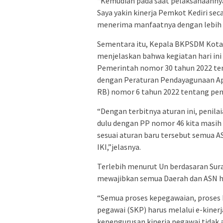
“Kemudian pada saat pelaksanaannya
Saya yakin kinerja Pemkot Kediri se
menerima manfaatnya dengan lebih 
Sementara itu, Kepala BKPSDM Kota
menjelaskan bahwa kegiatan hari in
Pemerintah nomor 30 tahun 2022 tent
dengan Peraturan Pendayagunaan Ap
RB) nomor 6 tahun 2022 tentang pen
“Dengan terbitnya aturan ini, penila
dulu dengan PP nomor 46 kita masih
sesuai aturan baru tersebut semua AS
IKI,”jelasnya.
Terlebih menurut Un berdasaran Su
mewajibkan semua Daerah dan ASN ha
“Semua proses kepegawaian, proses 
pegawai (SKP) harus melalui e-kinerj
kepengurusan kinerja pegawai tidak a