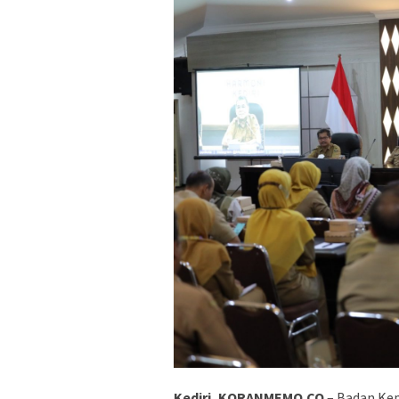
Kediri, KORANMEMO.CO
– Badan Ke