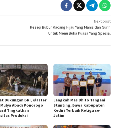
Next post
Resep Bubur Kacang Hijau Yang Manis dan Gurih
Untuk Menu Buka Puasa Yang Spesial
at Dukungan BRI, Klaster
Langkah Mas Dhito Tangani
 Mulya Abadi Ponorogo
Stunting, Bawa Kabupaten
asil Tingkatkan
Kediri Terbaik Ketiga se-
sitas Produksi
Jatim