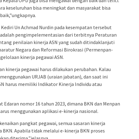
 Kepala OPD juga bisa mengawal dengan baik dan teliti.
cara keseluruhan bisa meningkat dan masyarakat bisa
baik,”ungkapnya.
 Kediri Un Achmad Nurdin pada kesempatan tersebut
i adalah pengimpelementasian dari terbitnya Peraturan
ang penilaian kinerja ASN yang sudah ditindaklanjuti
aratur Negara dan Reformasi Birokrasi (Permenpan-
gelolaan kinerja pegawai ASN.
ian kinerja pegawai harus dilakukan perubahan. Kalau
 menggunakan URJAB (uraian jabatan), dan saat ini
N harus memiliki Indikator Kinerja Individu atau
rat Edaran nomor 16 tahun 2023, dimana BKN dan Menpan
rus menggunakan aplikasi e-kinerja nasional.
kenaikan pangkat pegawai, semua sasaran kinerja
a BKN. Apabila tidak melalui e-kinerja BKN proses
kan diterima,”jelasnya.