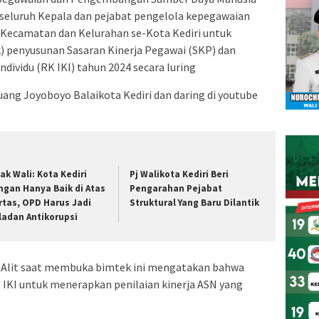
seluruh Kepala dan pejabat pengelola kepegawaian
 Kecamatan dan Kelurahan se-Kota Kediri untuk
) penyusunan Sasaran Kinerja Pegawai (SKP) dan
ndividu (RK IKI) tahun 2024 secara luring
uang Joyoboyo Balaikota Kediri dan daring di youtube
ak Wali: Kota Kediri
Pj Walikota Kediri Beri
ngan Hanya Baik di Atas
Pengarahan Pejabat
rtas, OPD Harus Jadi
Struktural Yang Baru Dilantik
ladan Antikorupsi
us Alit saat membuka bimtek ini mengatakan bahwa
 IKI untuk menerapkan penilaian kinerja ASN yang