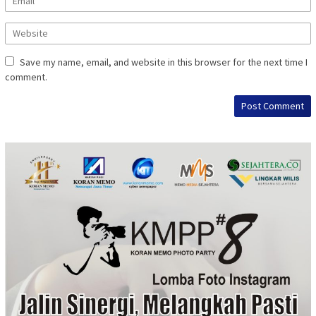
Save my name, email, and website in this browser for the next time I
comment.