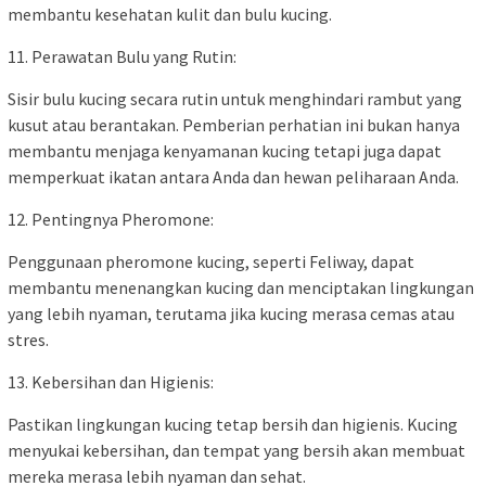
membantu kesehatan kulit dan bulu kucing.
11. Perawatan Bulu yang Rutin:
Sisir bulu kucing secara rutin untuk menghindari rambut yang
kusut atau berantakan. Pemberian perhatian ini bukan hanya
membantu menjaga kenyamanan kucing tetapi juga dapat
memperkuat ikatan antara Anda dan hewan peliharaan Anda.
12. Pentingnya Pheromone:
Penggunaan pheromone kucing, seperti Feliway, dapat
membantu menenangkan kucing dan menciptakan lingkungan
yang lebih nyaman, terutama jika kucing merasa cemas atau
stres.
13. Kebersihan dan Higienis:
Pastikan lingkungan kucing tetap bersih dan higienis. Kucing
menyukai kebersihan, dan tempat yang bersih akan membuat
mereka merasa lebih nyaman dan sehat.