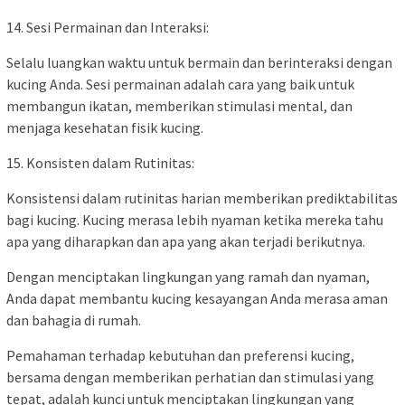
14. Sesi Permainan dan Interaksi:
Selalu luangkan waktu untuk bermain dan berinteraksi dengan
kucing Anda. Sesi permainan adalah cara yang baik untuk
membangun ikatan, memberikan stimulasi mental, dan
menjaga kesehatan fisik kucing.
15. Konsisten dalam Rutinitas:
Konsistensi dalam rutinitas harian memberikan prediktabilitas
bagi kucing. Kucing merasa lebih nyaman ketika mereka tahu
apa yang diharapkan dan apa yang akan terjadi berikutnya.
Dengan menciptakan lingkungan yang ramah dan nyaman,
Anda dapat membantu kucing kesayangan Anda merasa aman
dan bahagia di rumah.
Pemahaman terhadap kebutuhan dan preferensi kucing,
bersama dengan memberikan perhatian dan stimulasi yang
tepat, adalah kunci untuk menciptakan lingkungan yang