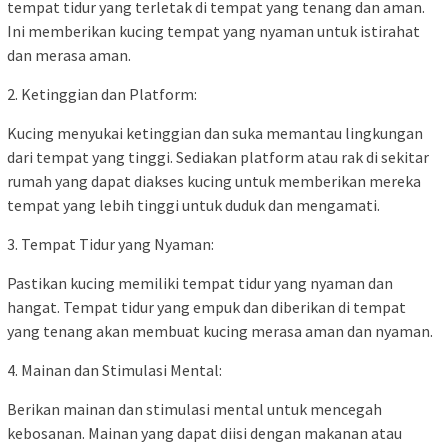
tempat tidur yang terletak di tempat yang tenang dan aman.
Ini memberikan kucing tempat yang nyaman untuk istirahat
dan merasa aman.
2. Ketinggian dan Platform:
Kucing menyukai ketinggian dan suka memantau lingkungan
dari tempat yang tinggi. Sediakan platform atau rak di sekitar
rumah yang dapat diakses kucing untuk memberikan mereka
tempat yang lebih tinggi untuk duduk dan mengamati.
3. Tempat Tidur yang Nyaman:
Pastikan kucing memiliki tempat tidur yang nyaman dan
hangat. Tempat tidur yang empuk dan diberikan di tempat
yang tenang akan membuat kucing merasa aman dan nyaman.
4. Mainan dan Stimulasi Mental:
Berikan mainan dan stimulasi mental untuk mencegah
kebosanan. Mainan yang dapat diisi dengan makanan atau