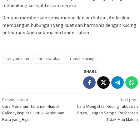
mendukung kesejahteraan mereka.
Dengan memberikan kenyamanan dan perhatian, Anda akan
membangun hubungan yang kuat dan harmonis dengan kucing
peliharaan Anda selama bertahun-tahun.
kenyamanan
menciptakan
rumah kucing
SHARE
Post
Previous post
Next post
Cara Menanam Tanaman Hias di
Cara Mengatasi Kucing Takut dan
navigation
Balkon, Inspirasi untuk Kehidupan
Stres, Jangan Sampai Peliharaan
Kota yang Hijau
Tidak Mau Makan