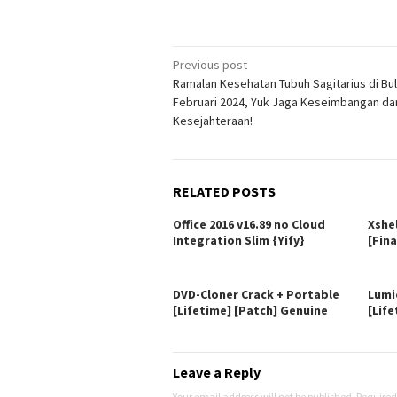
Post
Previous post
Ramalan Kesehatan Tubuh Sagitarius di Bu
navigation
Februari 2024, Yuk Jaga Keseimbangan da
Kesejahteraan!
RELATED POSTS
Office 2016 v16.89 no Cloud
Xshe
Integration Slim {Yify}
[Fina
DVD-Cloner Crack + Portable
Lumi
[Lifetime] [Patch] Genuine
[Life
Leave a Reply
Your email address will not be published.
Required