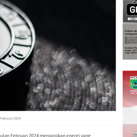
 Februari 2024
 bulan Februari 2024 menjanjikan energi yang