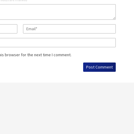
his browser for the next time I comment.