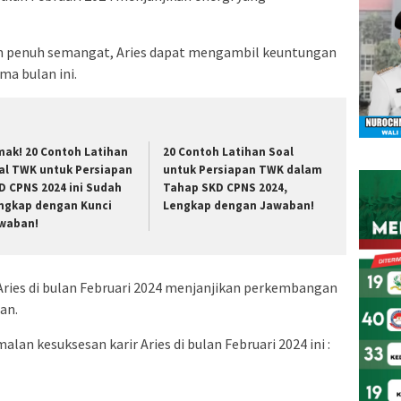
n penuh semangat, Aries dapat mengambil keuntungan
ma bulan ini.
mak! 20 Contoh Latihan
20 Contoh Latihan Soal
al TWK untuk Persiapan
untuk Persiapan TWK dalam
D CPNS 2024 ini Sudah
Tahap SKD CPNS 2024,
ngkap dengan Kunci
Lengkap dengan Jawaban!
waban!
Aries di bulan Februari 2024 menjanjikan perkembangan
an.
lan kesuksesan karir Aries di bulan Februari 2024 ini :