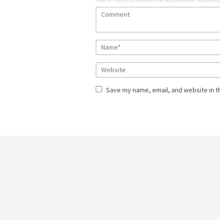
Save my name, email, and website in t