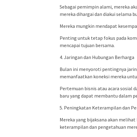
Sebagai pemimpin alami, mereka 
mereka dihargai dan diakui selama bul
Mereka mungkin mendapat kesempata
Penting untuk tetap fokus pada kom
mencapai tujuan bersama.
4. Jaringan dan Hubungan Berharga
Bulan ini menyoroti pentingnya jari
memanfaatkan koneksi mereka untu
Pertemuan bisnis atau acara sosia
baru yang dapat membantu dalam pe
5. Peningkatan Keterampilan dan P
Mereka yang bijaksana akan melihat 
keterampilan dan pengetahuan mere