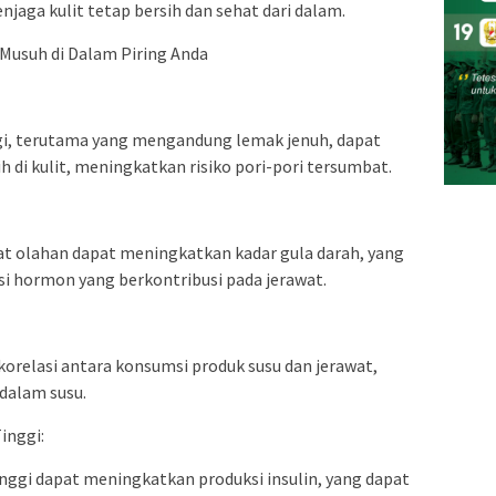
ga kulit tetap bersih dan sehat dari dalam.
Musuh di Dalam Piring Anda
i, terutama yang mengandung lemak jenuh, dapat
 di kulit, meningkatkan risiko pori-pori tersumbat.
at olahan dapat meningkatkan kadar gula darah, yang
 hormon yang berkontribusi pada jerawat.
orelasi antara konsumsi produk susu dan jerawat,
dalam susu.
inggi:
nggi dapat meningkatkan produksi insulin, yang dapat