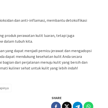
ntioksidan dan anti-inflamasi, membantu detoksifikasi
g produk perawatan kulit luaran, tetapi juga
e dalam tubuh kita.
 yang dapat menjadi pemicu jerawat dan mengadopsi
Anda dapat mendukung kesehatan kulit Anda secara
ai bagian dari perjalanan menuju kulit yang bersih dan
ti kuliner sehat untuk kulit yang lebih indah!
pinya
SHARE