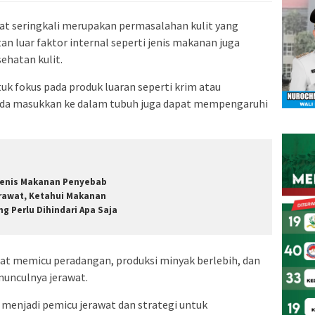
at seringkali merupakan permasalahan kulit yang
n luar faktor internal seperti jenis makanan juga
hatan kulit.
k fokus pada produk luaran seperti krim atau
Anda masukkan ke dalam tubuh juga dapat mempengaruhi
Jenis Makanan Penyebab
rawat, Ketahui Makanan
ng Perlu Dihindari Apa Saja
at memicu peradangan, produksi minyak berlebih, dan
munculnya jerawat.
 menjadi pemicu jerawat dan strategi untuk