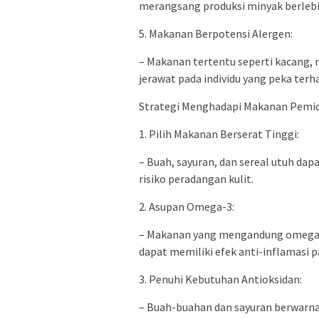
merangsang produksi minyak berlebi
5. Makanan Berpotensi Alergen:
– Makanan tertentu seperti kacang,
jerawat pada individu yang peka ter
Strategi Menghadapi Makanan Pemicu 
1. Pilih Makanan Berserat Tinggi:
– Buah, sayuran, dan sereal utuh 
risiko peradangan kulit.
2. Asupan Omega-3:
– Makanan yang mengandung omega-3 
dapat memiliki efek anti-inflamasi pa
3. Penuhi Kebutuhan Antioksidan:
– Buah-buahan dan sayuran berwarna