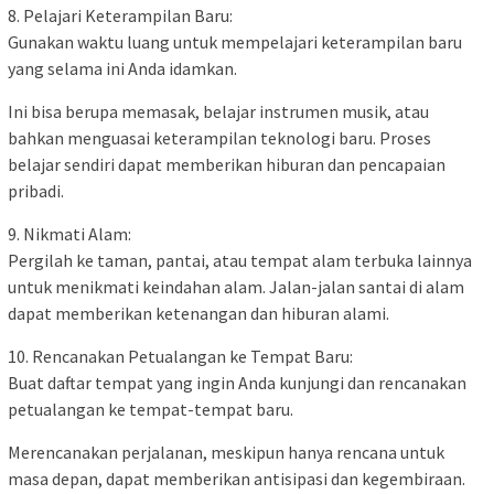
8. Pelajari Keterampilan Baru:
Gunakan waktu luang untuk mempelajari keterampilan baru
yang selama ini Anda idamkan.
Ini bisa berupa memasak, belajar instrumen musik, atau
bahkan menguasai keterampilan teknologi baru. Proses
belajar sendiri dapat memberikan hiburan dan pencapaian
pribadi.
9. Nikmati Alam:
Pergilah ke taman, pantai, atau tempat alam terbuka lainnya
untuk menikmati keindahan alam. Jalan-jalan santai di alam
dapat memberikan ketenangan dan hiburan alami.
10. Rencanakan Petualangan ke Tempat Baru:
Buat daftar tempat yang ingin Anda kunjungi dan rencanakan
petualangan ke tempat-tempat baru.
Merencanakan perjalanan, meskipun hanya rencana untuk
masa depan, dapat memberikan antisipasi dan kegembiraan.