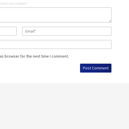
 fields are marked
*
his browser for the next time I comment.