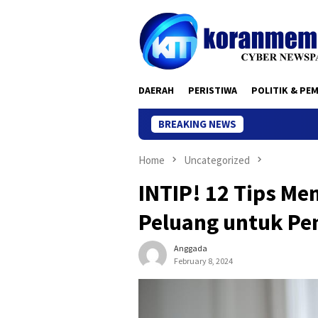
Skip
to
content
DAERAH
PERISTIWA
POLITIK & PE
BREAKING NEWS
Home
Uncategorized
INTIP! 12 Tips M
Peluang untuk Pe
Anggada
February 8, 2024