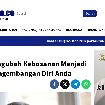
Search
MERINTAHAN
NASIONAL/INTERNASIONAL
OLAHRAGA
HUKUM & KR
Kantor Imigrasi Kediri Deportasi WN Belanda, Ini 
engubah Kebosanan Menjadi
ngembangan Diri Anda