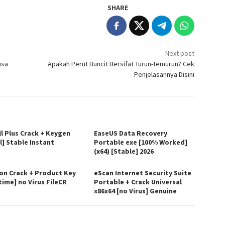
SHARE
Next post
asa
Apakah Perut Buncit Bersifat Turun-Temurun? Cek
Penjelasannya Disini
ll Plus Crack + Keygen
EaseUS Data Recovery
l] Stable Instant
Portable exe [100% Worked]
(x64) [Stable] 2026
on Crack + Product Key
eScan Internet Security Suite
time] no Virus FileCR
Portable + Crack Universal
x86x64 [no Virus] Genuine