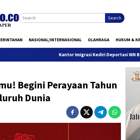
Search
MERINTAHAN
NASIONAL/INTERNASIONAL
OLAHRAGA
HUKUM & KR
Kantor Imigrasi Kediri Deportasi WN Belanda, Ini
u! Begini Perayaan Tahun
luruh Dunia