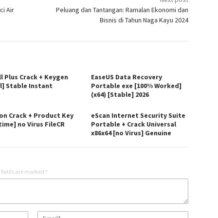
i Air
Peluang dan Tantangan: Ramalan Ekonomi dan
Bisnis di Tahun Naga Kayu 2024
ll Plus Crack + Keygen
EaseUS Data Recovery
l] Stable Instant
Portable exe [100% Worked]
(x64) [Stable] 2026
on Crack + Product Key
eScan Internet Security Suite
time] no Virus FileCR
Portable + Crack Universal
x86x64 [no Virus] Genuine
 fields are marked
*