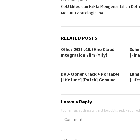
Post
Cek! Mitos dan Fakta Mengenai Tahun Kelinc
navigation
Menurut Astrologi Cina
RELATED POSTS
Office 2016 v16.89 no Cloud
Xshe
Integration Slim {Yify}
[Fina
DVD-Cloner Crack + Portable
Lumi
[Lifetime] [Patch] Genuine
[Life
Leave a Reply
Your email address will not be published.
Required