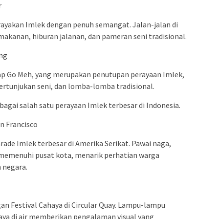
r
rayakan Imlek dengan penuh semangat. Jalan-jalan di
akanan, hiburan jalanan, dan pameran seni tradisional.
ang
ap Go Meh, yang merupakan penutupan perayaan Imlek,
ertunjukan seni, dan lomba-lomba tradisional.
agai salah satu perayaan Imlek terbesar di Indonesia.
an Francisco
ade Imlek terbesar di Amerika Serikat. Pawai naga,
n memenuhi pusat kota, menarik perhatian warga
 negara.
gan Festival Cahaya di Circular Quay. Lampu-lampu
ya di air memberikan pengalaman visual yang