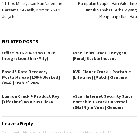
11 Tips Merayakan Hari Valentine
Kumpulan Ucapan Hari Valentine
navigation
Bersama Kekasih, Nomor 5 Seru
untuk Sahabat Terbaik yang
Juga Nih!
Menghangatkan Hati
RELATED POSTS
Office 2016 v16.89 no Cloud
Xshell Plus Crack + Keygen
Integration Slim {Yify}
[Final] Stable Instant
EaseUS Data Recovery
DVD-Cloner Crack + Portable
Portable exe [100% Worked]
[Lifetime] [Patch] Genuine
(x64) [Stable] 2026
Lumion Crack + Product Key
eScan Internet Security Suite
[Lifetime] no Virus FileCR
Portable + Crack Universal
x86x64 [no Virus] Genuine
Leave a Reply
Your email address will not be published.
Required fields are marked
*