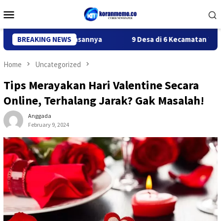
Skip
Mobile
to
Menu
content
landa, Ini Alasannya
BREAKING NEWS
9 Desa di 6 Kecamatan Tulungagung
Home
Uncategorized
Tips Merayakan Hari Valentine Secara
Online, Terhalang Jarak? Gak Masalah!
Anggada
February 9, 2024