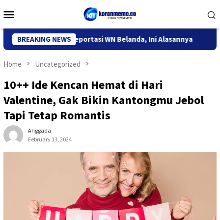
Skip
Mobile
to
Menu
content
rasi Kediri Deportasi WN Belanda, Ini Alasannya
BREAKING NEWS
9 Desa d
Home
Uncategorized
10++ Ide Kencan Hemat di Hari
Valentine, Gak Bikin Kantongmu Jebol
Tapi Tetap Romantis
Anggada
February 13, 2024