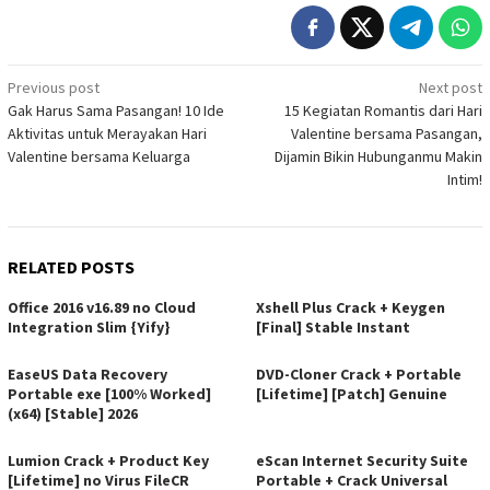
Post
Previous post
Next post
Gak Harus Sama Pasangan! 10 Ide
15 Kegiatan Romantis dari Hari
navigation
Aktivitas untuk Merayakan Hari
Valentine bersama Pasangan,
Valentine bersama Keluarga
Dijamin Bikin Hubunganmu Makin
Intim!
RELATED POSTS
Office 2016 v16.89 no Cloud
Xshell Plus Crack + Keygen
Integration Slim {Yify}
[Final] Stable Instant
EaseUS Data Recovery
DVD-Cloner Crack + Portable
Portable exe [100% Worked]
[Lifetime] [Patch] Genuine
(x64) [Stable] 2026
Lumion Crack + Product Key
eScan Internet Security Suite
[Lifetime] no Virus FileCR
Portable + Crack Universal