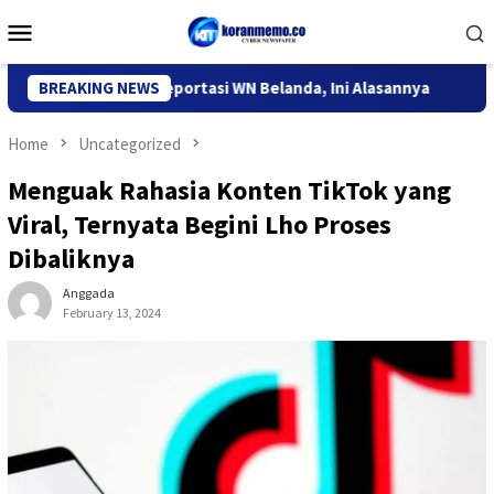
Skip
Mobile
to
Menu
content
grasi Kediri Deportasi WN Belanda, Ini Alasannya
BREAKING NEWS
9 Desa 
Home
Uncategorized
Menguak Rahasia Konten TikTok yang
Viral, Ternyata Begini Lho Proses
Dibaliknya
Anggada
February 13, 2024