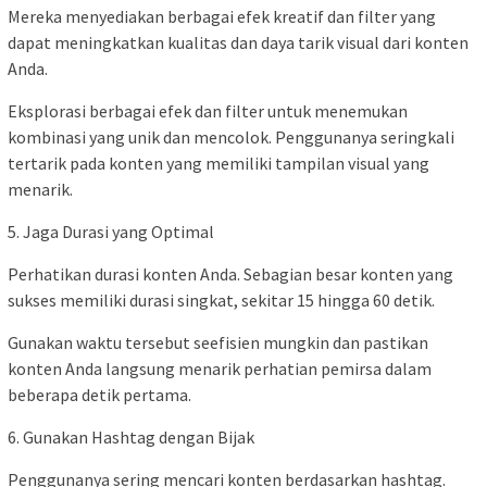
Mereka menyediakan berbagai efek kreatif dan filter yang
dapat meningkatkan kualitas dan daya tarik visual dari konten
Anda.
Eksplorasi berbagai efek dan filter untuk menemukan
kombinasi yang unik dan mencolok. Penggunanya seringkali
tertarik pada konten yang memiliki tampilan visual yang
menarik.
5. Jaga Durasi yang Optimal
Perhatikan durasi konten Anda. Sebagian besar konten yang
sukses memiliki durasi singkat, sekitar 15 hingga 60 detik.
Gunakan waktu tersebut seefisien mungkin dan pastikan
konten Anda langsung menarik perhatian pemirsa dalam
beberapa detik pertama.
6. Gunakan Hashtag dengan Bijak
Penggunanya sering mencari konten berdasarkan hashtag.