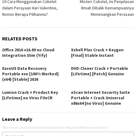
10 Cara Menggunakan Cokelat
Misteri Cokelat, Ini Penjelasan
navigation
dalam Perayaan Hari Valentine,
Ilmiah Dibalik Kemampuannya
Nomor Berapa Pilihanmu?
Menenangkan Perasaan
RELATED POSTS
Office 2016 v16.89 no Cloud
Xshell Plus Crack + Keygen
Integration Slim {Yify}
[Final] Stable Instant
EaseUS Data Recovery
DVD-Cloner Crack + Portable
Portable exe [100% Worked]
[Lifetime] [Patch] Genuine
(x64) [Stable] 2026
Lumion Crack + Product Key
eScan Internet Security Suite
[Lifetime] no Virus FileCR
Portable + Crack Universal
x86x64 [no Virus] Genuine
Leave a Reply
Your email address will not be published.
Required fields are marked
*