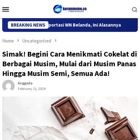
Skip
Mobile
to
Menu
content
rasi Kediri Deportasi WN Belanda, Ini Alasannya
BREAKING NEWS
9 Desa d
Home
Uncategorized
Simak! Begini Cara Menikmati Cokelat di
Berbagai Musim, Mulai dari Musim Panas
Hingga Musim Semi, Semua Ada!
Anggada
February 13, 2024