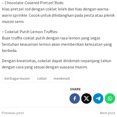
– Chocolate-Covered Pretzel Rods:
Hias pretzel rod dengan coklat leleh dan hias dengan warna-
warni sprinkle. Cocok untuk dihidangkan pada pesta atau piknik
musim semi.
– Cokelat Putih Lemon Truffles:
Buat truffle coklat putih dengan rasa lemon yang segar.
Sentuhan keasaman lemon akan memberikan kelezatan yang
berbeda.
Dengan kreativitas, cokelat dapat dinikmati sepanjang tahun
dengan cara yang sesuai dengan suasana musim.
berbagai musim
coklat
menikmati
SHARE
Post
Previous post
Next post