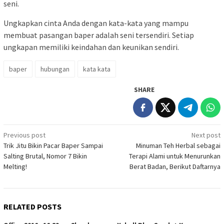
seni.
Ungkapkan cinta Anda dengan kata-kata yang mampu
membuat pasangan baper adalah seni tersendiri. Setiap
ungkapan memiliki keindahan dan keunikan sendiri.
baper
hubungan
kata kata
SHARE
Post
Previous post
Next post
Trik Jitu Bikin Pacar Baper Sampai
Minuman Teh Herbal sebagai
navigation
Salting Brutal, Nomor 7 Bikin
Terapi Alami untuk Menurunkan
Melting!
Berat Badan, Berikut Daftarnya
RELATED POSTS