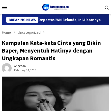
Skip
Mobile
to
Menu
content
migrasi Kediri Deportasi WN Belanda, Ini Alasannya
BREAKING NEWS
9 Des
Home
Uncategorized
Kumpulan Kata-kata Cinta yang Bikin
Baper, Menyentuh Hatinya dengan
Ungkapan Romantis
Anggada
February 14, 2024