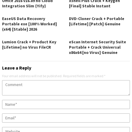
Office 2016 v16.89 no Cloud
Xshell Plus Crack + Keygen
Integration Slim {Yify}
[Final] Stable Instant
EaseUS Data Recovery
DVD-Cloner Crack + Portable
Portable exe [100% Worked]
[Lifetime] [Patch] Genuine
(x64) [Stable] 2026
Lumion Crack + Product Key
eScan Internet Security Suite
[Lifetime] no Virus FileCR
Portable + Crack Universal
x86x64 [no Virus] Genuine
Leave a Reply
Your email address will not be published.
Required fields are marked
*