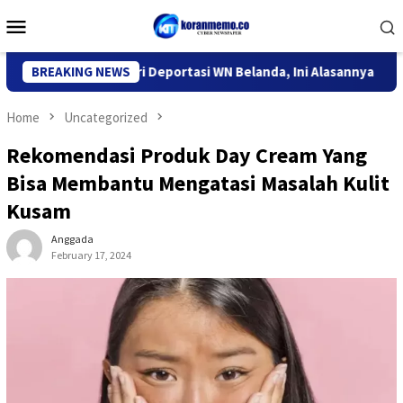
Skip
Mobile
to
Menu
content
 Imigrasi Kediri Deportasi WN Belanda, Ini Alasannya
BREAKING NEWS
9 De
Home
Uncategorized
Rekomendasi Produk Day Cream Yang
Bisa Membantu Mengatasi Masalah Kulit
Kusam
Anggada
February 17, 2024