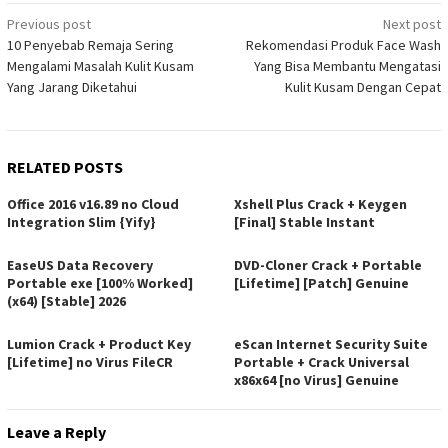
Post
Previous post
Next post
10 Penyebab Remaja Sering
Rekomendasi Produk Face Wash
navigation
Mengalami Masalah Kulit Kusam
Yang Bisa Membantu Mengatasi
Yang Jarang Diketahui
Kulit Kusam Dengan Cepat
RELATED POSTS
Office 2016 v16.89 no Cloud
Xshell Plus Crack + Keygen
Integration Slim {Yify}
[Final] Stable Instant
EaseUS Data Recovery
DVD-Cloner Crack + Portable
Portable exe [100% Worked]
[Lifetime] [Patch] Genuine
(x64) [Stable] 2026
Lumion Crack + Product Key
eScan Internet Security Suite
[Lifetime] no Virus FileCR
Portable + Crack Universal
x86x64 [no Virus] Genuine
Leave a Reply