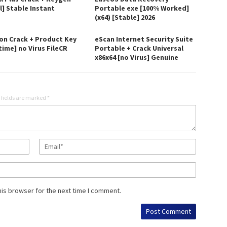
l] Stable Instant
Portable exe [100% Worked]
(x64) [Stable] 2026
on Crack + Product Key
eScan Internet Security Suite
time] no Virus FileCR
Portable + Crack Universal
x86x64 [no Virus] Genuine
 fields are marked
*
his browser for the next time I comment.