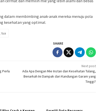
an cermat dan memilih mie yang lebih alami dan bebas
nting dalam membimbing anak-anak mereka menuju pola
g kesehatan yang optimal.
 tua
SHARE
Next post
g Perlu
Ada Apa Dengan Mie Instan dan Kesehatan Tulang,
Benarkah Ini Dampak dari Kandungan Garam yang
Tinggi?
ll Plus Crack + Keygen
EaseUS Data Recovery