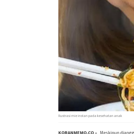
Ilustrasi mie instan pada kesehatan anak
KORANMEMO.CO –
Meskipun diangg