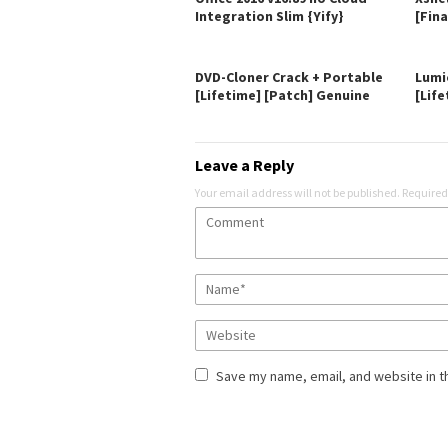
Integration Slim {Yify}
[Fina
DVD-Cloner Crack + Portable
Lumi
[Lifetime] [Patch] Genuine
[Life
Leave a Reply
Your email address will not be published.
Required
Save my name, email, and website in t