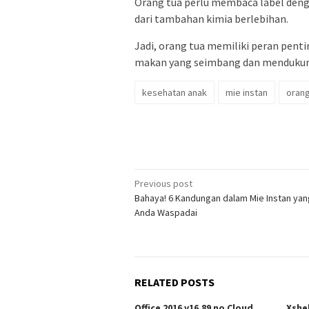
Orang tua perlu membaca label deng
dari tambahan kimia berlebihan.
Jadi, orang tua memiliki peran pe
makan yang seimbang dan mendukun
kesehatan anak
mie instan
orang
Post
Previous post
Bahaya! 6 Kandungan dalam Mie Instan yan
navigation
Anda Waspadai
RELATED POSTS
Office 2016 v16.89 no Cloud
Xshe