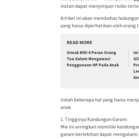
instan dapat menyimpan risiko terte
Artikel ini akan membahas hubungan 
yang harus diperhatikan oleh orang t
READ MORE
Simak Nih! 6 Peran Orang
In
Tua dalam Mengawasi
Gi
Penggunaan HP Pada Anak
Pr
Le
As
Inilah beberapa hal yang harus menja
anak.
1. Tingginya Kandungan Garam:
Mie ini seringkali memiliki kandun
garam berlebihan dapat mengalami p