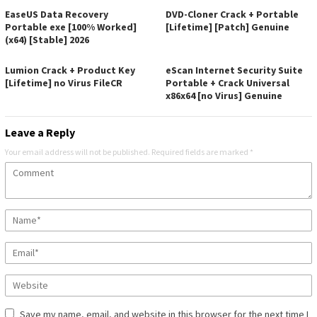
EaseUS Data Recovery
DVD-Cloner Crack + Portable
Portable exe [100% Worked]
[Lifetime] [Patch] Genuine
(x64) [Stable] 2026
Lumion Crack + Product Key
eScan Internet Security Suite
[Lifetime] no Virus FileCR
Portable + Crack Universal
x86x64 [no Virus] Genuine
Leave a Reply
Your email address will not be published.
Required fields are marked
*
Save my name, email, and website in this browser for the next time I