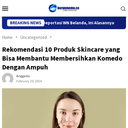
Skip
Mobile
to
Menu
content
igrasi Kediri Deportasi WN Belanda, Ini Alasannya
BREAKING NEWS
9 Desa 
Home
Uncategorized
Rekomendasi 10 Produk Skincare yang
Bisa Membantu Membersihkan Komedo
Dengan Ampuh
Anggada
February 20, 2024