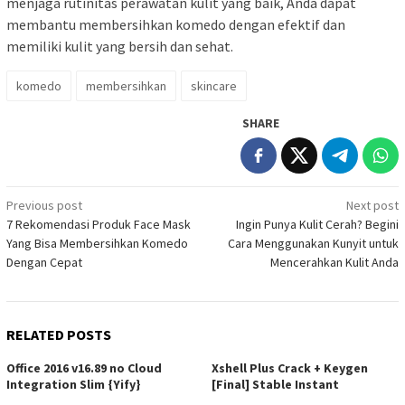
menjaga rutinitas perawatan kulit yang baik, Anda dapat
membantu membersihkan komedo dengan efektif dan
memiliki kulit yang bersih dan sehat.
komedo
membersihkan
skincare
SHARE
Post
Previous post
Next post
7 Rekomendasi Produk Face Mask
Ingin Punya Kulit Cerah? Begini
navigation
Yang Bisa Membersihkan Komedo
Cara Menggunakan Kunyit untuk
Dengan Cepat
Mencerahkan Kulit Anda
RELATED POSTS
Office 2016 v16.89 no Cloud
Xshell Plus Crack + Keygen
Integration Slim {Yify}
[Final] Stable Instant