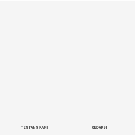
TENTANG KAMI
REDAKSI