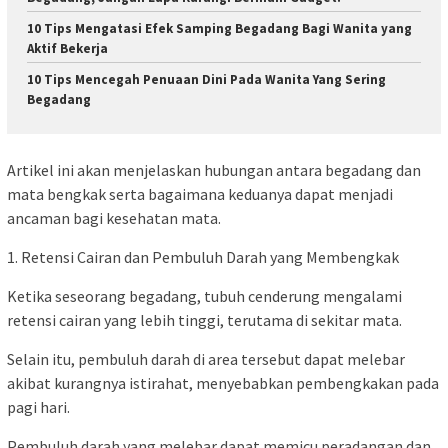
10 Tips Mengatasi Efek Samping Begadang Bagi Wanita yang
Aktif Bekerja
10 Tips Mencegah Penuaan Dini Pada Wanita Yang Sering
Begadang
Artikel ini akan menjelaskan hubungan antara begadang dan
mata bengkak serta bagaimana keduanya dapat menjadi
ancaman bagi kesehatan mata.
1. Retensi Cairan dan Pembuluh Darah yang Membengkak
Ketika seseorang begadang, tubuh cenderung mengalami
retensi cairan yang lebih tinggi, terutama di sekitar mata.
Selain itu, pembuluh darah di area tersebut dapat melebar
akibat kurangnya istirahat, menyebabkan pembengkakan pada
pagi hari.
Pembuluh darah yang melebar dapat memicu peradangan dan