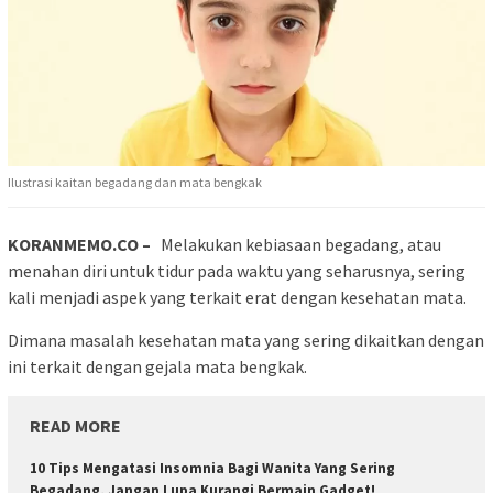
Ilustrasi kaitan begadang dan mata bengkak
KORANMEMO.CO –
Melakukan kebiasaan begadang, atau
menahan diri untuk tidur pada waktu yang seharusnya, sering
kali menjadi aspek yang terkait erat dengan kesehatan mata.
Dimana masalah kesehatan mata yang sering dikaitkan dengan
ini terkait dengan gejala mata bengkak.
READ MORE
10 Tips Mengatasi Insomnia Bagi Wanita Yang Sering
Begadang, Jangan Lupa Kurangi Bermain Gadget!