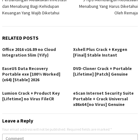
navigation
dan Menabung Bagi Kehidupan
Menabung Yang Harus Diketahui
Keuangan Yang Wajib Diketahui
Oleh Remaja
RELATED POSTS
Office 2016 v16.89 no Cloud
Xshell Plus Crack + Keygen
Integration Slim {Yify}
[Final] Stable Instant
EaseUS Data Recovery
DVD-Cloner Crack + Portable
Portable exe [100% Worked]
[Lifetime] [Patch] Genuine
(x64) [Stable] 2026
Lumion Crack + Product Key
eScan Internet Security Suite
[Lifetime] no Virus FileCR
Portable + Crack Universal
x86x64 [no Virus] Genuine
Leave a Reply
Your email address will not be published.
Required fields are marked
*