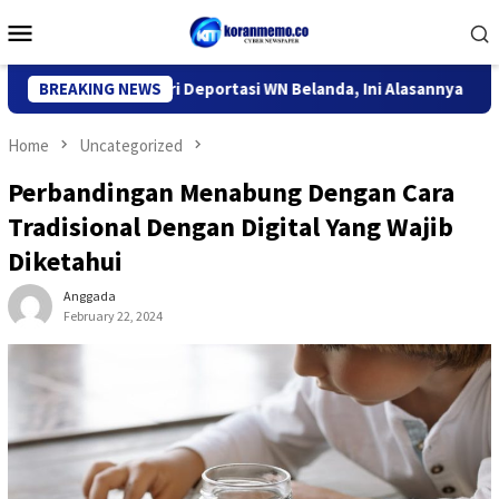
Skip
Mobile
to
Menu
content
Imigrasi Kediri Deportasi WN Belanda, Ini Alasannya
BREAKING NEWS
9 De
Home
Uncategorized
Perbandingan Menabung Dengan Cara
Tradisional Dengan Digital Yang Wajib
Diketahui
Anggada
February 22, 2024