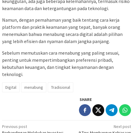
keunggulan, ada juga beberapa kelemahannya, termasuk risiko
keamanan data dan ketergantungan pada teknologi.
Namun, dengan pemahaman yang baik tentang cara kerja
platform dan praktik keamanan yang tepat, banyak orang
menemukan bahwa menabung secara digital adalah pilihan
yang lebih efisien dan nyaman dalam jangka panjang.
Sebelum memutuskan cara menabung yang paling sesuai,
penting untuk mempertimbangkan preferensi pribadi,
kebutuhan keuangan, dan tingkat kenyamanan dengan
teknologi.
Digital
menabung
Tradisional
SHARE
Post
Previous post
Next post
Perbandingan Melakukan Investasi
9 Tips Membangun Kebiasaan