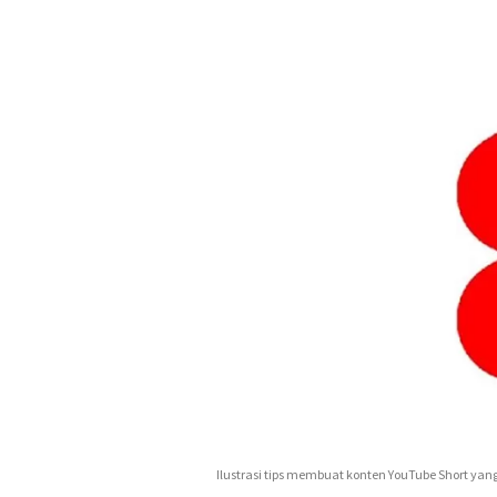
Ilustrasi tips membuat konten YouTube Short ya