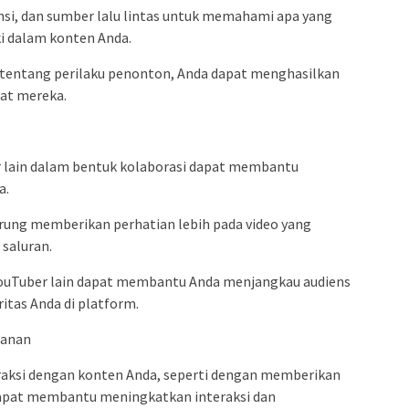
ensi, dan sumber lalu lintas untuk memahami apa yang
ki dalam konten Anda.
tentang perilaku penonton, Anda dapat menghasilkan
nat mereka.
 lain dalam bentuk kolaborasi dapat membantu
a.
rung memberikan perhatian lebih pada video yang
 saluran.
 YouTuber lain dapat membantu Anda menjangkau audiens
itas Anda di platform.
ganan
aksi dengan konten Anda, seperti dengan memberikan
dapat membantu meningkatkan interaksi dan