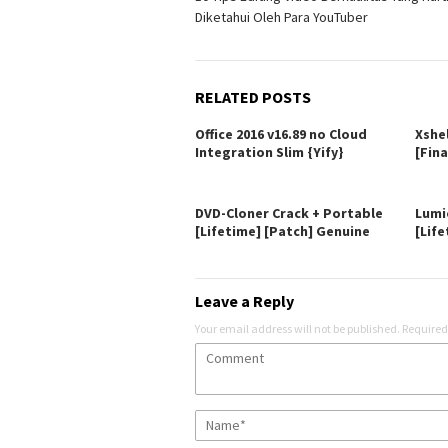
navigation
Diketahui Oleh Para YouTuber
RELATED POSTS
Office 2016 v16.89 no Cloud
Xshe
Integration Slim {Yify}
[Fina
DVD-Cloner Crack + Portable
Lumi
[Lifetime] [Patch] Genuine
[Life
Leave a Reply
Your email address will not be published.
Required