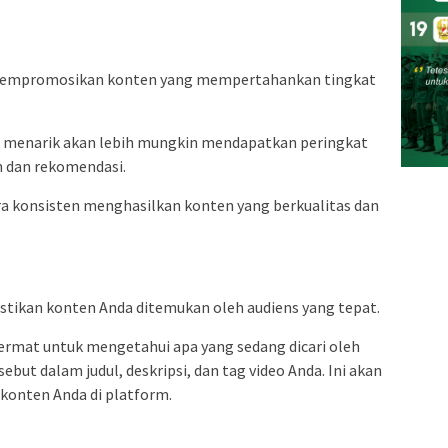
 mempromosikan konten yang mempertahankan tingkat
an menarik akan lebih mungkin mendapatkan peringkat
n dan rekomendasi.
ara konsisten menghasilkan konten yang berkualitas dan
stikan konten Anda ditemukan oleh audiens yang tepat.
cermat untuk mengetahui apa yang sedang dicari oleh
but dalam judul, deskripsi, dan tag video Anda. Ini akan
konten Anda di platform.