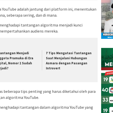
 YouTube adalah jantung dari platform ini, menentukan
a, seberapa sering, dan di mana.
menghadapi tantangan algoritma menjadi kunci
mempertahankan audiens mereka.
Tantangan Menjadi
7 Tips Mengatasi Tantangan
ggota Pramuka di Era
Saat Menjalani Hubungan
gital, Nomor 2 Sudah
Asmara dengan Pasangan
rjadi?
Introvert
s beberapa tips penting yang harus diketahui oleh para
an algoritma YouTube.
 menghadapi tantangan dalam algoritma YouTube yang