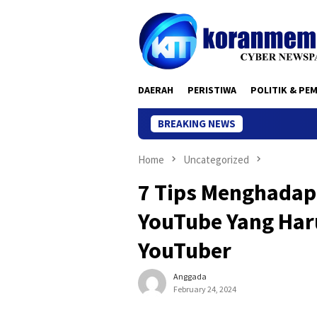
Skip
to
content
DAERAH
PERISTIWA
POLITIK & PE
BREAKING NEWS
Home
Uncategorized
7 Tips Menghadap
YouTube Yang Haru
YouTuber
Anggada
February 24, 2024