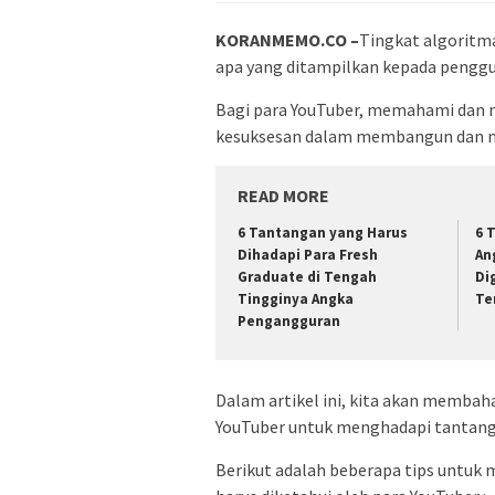
KORANMEMO.CO –
Tingkat algoritma
apa yang ditampilkan kepada penggun
Bagi para YouTuber, memahami dan 
kesuksesan dalam membangun dan 
READ MORE
6 Tantangan yang Harus
6 
Dihadapi Para Fresh
An
Graduate di Tengah
Di
Tingginya Angka
Te
Pengangguran
Dalam artikel ini, kita akan membaha
YouTuber untuk menghadapi tantang
Berikut adalah beberapa tips untuk