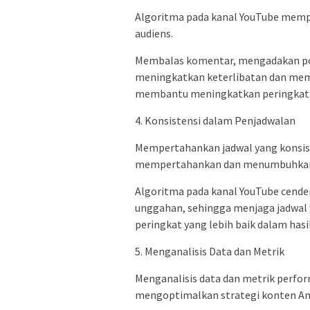
Algoritma pada kanal YouTube mempe
audiens.
Membalas komentar, mengadakan pol
meningkatkan keterlibatan dan memp
membantu meningkatkan peringkat k
4. Konsistensi dalam Penjadwalan
Mempertahankan jadwal yang konsis
mempertahankan dan menumbuhkan 
Algoritma pada kanal YouTube cende
unggahan, sehingga menjaga jadwal
peringkat yang lebih baik dalam has
5. Menganalisis Data dan Metrik
Menganalisis data dan metrik perfo
mengoptimalkan strategi konten An