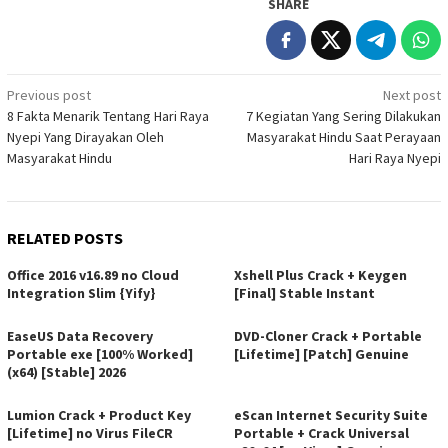
SHARE
Post
Previous post
Next post
8 Fakta Menarik Tentang Hari Raya
7 Kegiatan Yang Sering Dilakukan
navigation
Nyepi Yang Dirayakan Oleh
Masyarakat Hindu Saat Perayaan
Masyarakat Hindu
Hari Raya Nyepi
RELATED POSTS
Office 2016 v16.89 no Cloud
Xshell Plus Crack + Keygen
Integration Slim {Yify}
[Final] Stable Instant
EaseUS Data Recovery
DVD-Cloner Crack + Portable
Portable exe [100% Worked]
[Lifetime] [Patch] Genuine
(x64) [Stable] 2026
Lumion Crack + Product Key
eScan Internet Security Suite
[Lifetime] no Virus FileCR
Portable + Crack Universal