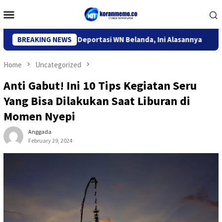
Skip
Mobile
to
Menu
content
migrasi Kediri Deportasi WN Belanda, Ini Alasannya
BREAKING NEWS
9 Des
Home
Uncategorized
Anti Gabut! Ini 10 Tips Kegiatan Seru
Yang Bisa Dilakukan Saat Liburan di
Momen Nyepi
Anggada
February 29, 2024