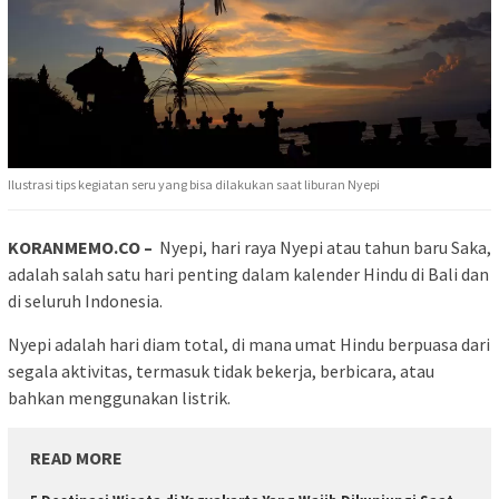
Ilustrasi tips kegiatan seru yang bisa dilakukan saat liburan Nyepi
KORANMEMO.CO –
Nyepi, hari raya Nyepi atau tahun baru Saka,
adalah salah satu hari penting dalam kalender Hindu di Bali dan
di seluruh Indonesia.
Nyepi adalah hari diam total, di mana umat Hindu berpuasa dari
segala aktivitas, termasuk tidak bekerja, berbicara, atau
bahkan menggunakan listrik.
READ MORE