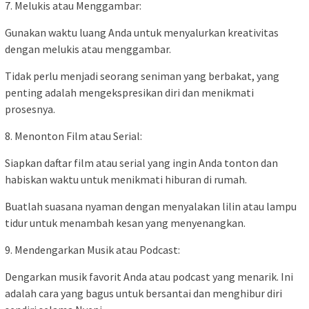
7. Melukis atau Menggambar:
Gunakan waktu luang Anda untuk menyalurkan kreativitas
dengan melukis atau menggambar.
Tidak perlu menjadi seorang seniman yang berbakat, yang
penting adalah mengekspresikan diri dan menikmati
prosesnya.
8. Menonton Film atau Serial:
Siapkan daftar film atau serial yang ingin Anda tonton dan
habiskan waktu untuk menikmati hiburan di rumah.
Buatlah suasana nyaman dengan menyalakan lilin atau lampu
tidur untuk menambah kesan yang menyenangkan.
9. Mendengarkan Musik atau Podcast:
Dengarkan musik favorit Anda atau podcast yang menarik. Ini
adalah cara yang bagus untuk bersantai dan menghibur diri