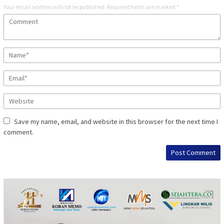
Your email address will not be published.
Required fields are marked
*
Save my name, email, and website in this browser for the next time I
comment.