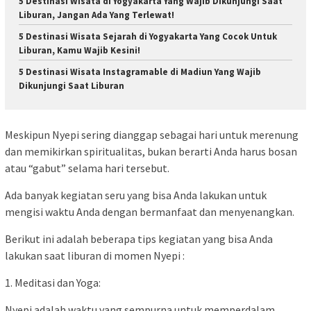
5 Destinasi Wisata di Yogyakarta Yang Wajib Dikunjungi Saat
Liburan, Jangan Ada Yang Terlewat!
5 Destinasi Wisata Sejarah di Yogyakarta Yang Cocok Untuk
Liburan, Kamu Wajib Kesini!
5 Destinasi Wisata Instagramable di Madiun Yang Wajib
Dikunjungi Saat Liburan
Meskipun Nyepi sering dianggap sebagai hari untuk merenung
dan memikirkan spiritualitas, bukan berarti Anda harus bosan
atau “gabut” selama hari tersebut.
Ada banyak kegiatan seru yang bisa Anda lakukan untuk
mengisi waktu Anda dengan bermanfaat dan menyenangkan.
Berikut ini adalah beberapa tips kegiatan yang bisa Anda
lakukan saat liburan di momen Nyepi :
1. Meditasi dan Yoga:
Nyepi adalah waktu yang sempurna untuk memperdalam