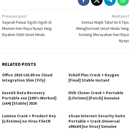
Post
Previous post
Next post
Sejarah Pawai Ogoh-Ogoh di
Semua Wajib Tahu! Ini 6 Tips
navigation
Momen Hari Raya Nyepi Yang
Menghormati Umat Hindu Yang
Diyakini Oleh Umat Hindu
Sedang Merayakan Hari Raya
Nyepi
RELATED POSTS
Office 2016 v16.89 no Cloud
Xshell Plus Crack + Keygen
Integration Slim {Yify}
[Final] Stable Instant
EaseUS Data Recovery
DVD-Cloner Crack + Portable
Portable exe [100% Worked]
[Lifetime] [Patch] Genuine
(x64) [Stable] 2026
Lumion Crack + Product Key
eScan Internet Security Suite
[Lifetime] no Virus FileCR
Portable + Crack Universal
x86x64 [no Virus] Genuine