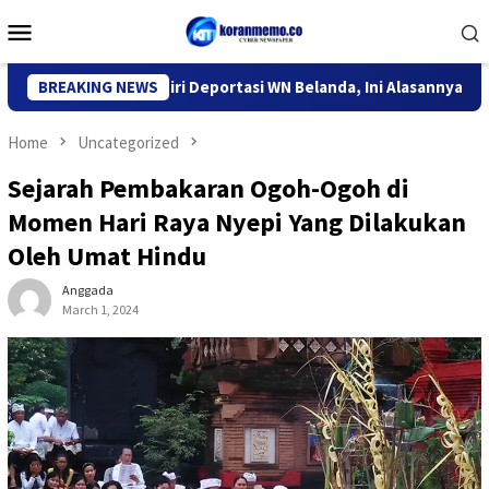
Skip
Mobile
to
Menu
content
 Imigrasi Kediri Deportasi WN Belanda, Ini Alasannya
BREAKING NEWS
9 De
Home
Uncategorized
Sejarah Pembakaran Ogoh-Ogoh di
Momen Hari Raya Nyepi Yang Dilakukan
Oleh Umat Hindu
Anggada
March 1, 2024