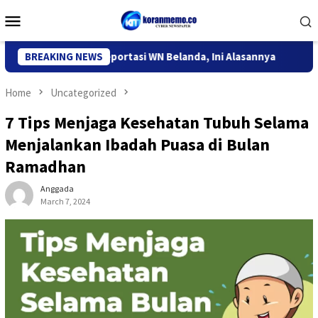
Skip
Mobile
to
Menu
content
grasi Kediri Deportasi WN Belanda, Ini Alasannya
BREAKING NEWS
9 Desa d
Home
Uncategorized
7 Tips Menjaga Kesehatan Tubuh Selama
Menjalankan Ibadah Puasa di Bulan
Ramadhan
Anggada
March 7, 2024