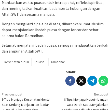
Manfaatkan waktu puasa untuk introspeksi, refleksi spiritual,
dan meningkatkan kualitas ibadah serta hubungan dengan
Allah SWT dan sesama manusia.
Dengan mengikuti tips-tips di atas, diharapkan umat Muslim
dapat menjalankan ibadah puasa dengan lancar dan sehat
selama bulan Ramadhan.
Selamat menjalani ibadah puasa, semoga mendapatkan berkah
dan ampunan Allah SWT.
kesehatan tubuh
puasa
ramadhan
SHARE
Post
Previous post
Next post
9 Tips Menjaga Kesehatan Mental
8 Tips Menjaga Keseimbangan
navigation
Saat Sedang Menjalankan Ibadah
Gula Darah Saat Menjalankan
Puasa di Bulan Ramadhan
Ibadah Puasa di Bulan Ramadhan