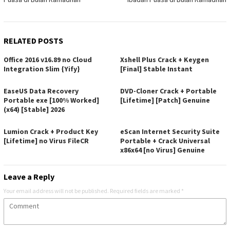
RELATED POSTS
Office 2016 v16.89 no Cloud
Xshell Plus Crack + Keygen
Integration Slim {Yify}
[Final] Stable Instant
EaseUS Data Recovery
DVD-Cloner Crack + Portable
Portable exe [100% Worked]
[Lifetime] [Patch] Genuine
(x64) [Stable] 2026
Lumion Crack + Product Key
eScan Internet Security Suite
[Lifetime] no Virus FileCR
Portable + Crack Universal
x86x64 [no Virus] Genuine
Leave a Reply
Your email address will not be published.
Required fields are marked
*