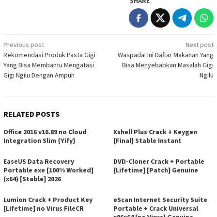
SHARE
Post
Previous post
Next post
Rekomendasi Produk Pasta Gigi
Waspada! Ini Daftar Makanan Yang
navigation
Yang Bisa Membantu Mengatasi
Bisa Menyebabkan Masalah Gigi
Gigi Ngilu Dengan Ampuh
Ngilu
RELATED POSTS
Office 2016 v16.89 no Cloud
Xshell Plus Crack + Keygen
Integration Slim {Yify}
[Final] Stable Instant
EaseUS Data Recovery
DVD-Cloner Crack + Portable
Portable exe [100% Worked]
[Lifetime] [Patch] Genuine
(x64) [Stable] 2026
Lumion Crack + Product Key
eScan Internet Security Suite
[Lifetime] no Virus FileCR
Portable + Crack Universal