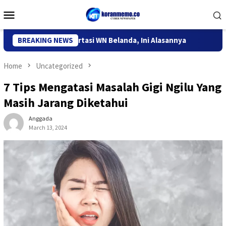
Skip
Mobile
to
Menu
content
si Kediri Deportasi WN Belanda, Ini Alasannya
BREAKING NEWS
9 Desa di 6
Home
Uncategorized
7 Tips Mengatasi Masalah Gigi Ngilu Yang
Masih Jarang Diketahui
Anggada
March 13, 2024