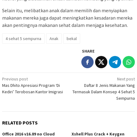
Selain itu, melibatkan anak dalam memilih dan menyiapkan
makanan mereka juga dapat meningkatkan kesadaran mereka
akan pentingnya makanan sehat dalam menjaga kesehatan.
4 sehat 5 sempurna
Anak
bekal
SHARE
Post
Previous post
Next post
Mas Dhito Apresiasi Program ‘Di
Daftar 8 Jenis Makanan Yang
navigation
Kediri’ Terobosan Kantor Imigrasi
Termasuk Dalam Konsep 4 Sehat 5
Sempurna
RELATED POSTS
Office 2016 v16.89 no Cloud
Xshell Plus Crack + Keygen