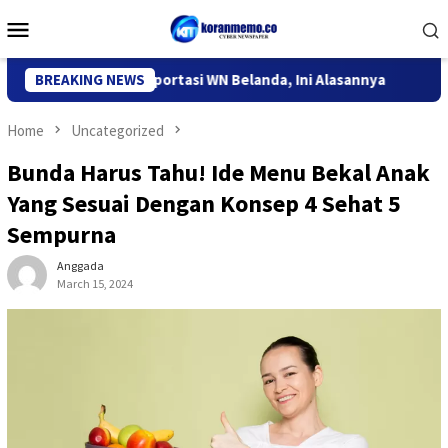
Skip
Mobile
to
Menu
content
igrasi Kediri Deportasi WN Belanda, Ini Alasannya
BREAKING NEWS
9 Desa
Home
Uncategorized
Bunda Harus Tahu! Ide Menu Bekal Anak
Yang Sesuai Dengan Konsep 4 Sehat 5
Sempurna
Anggada
March 15, 2024