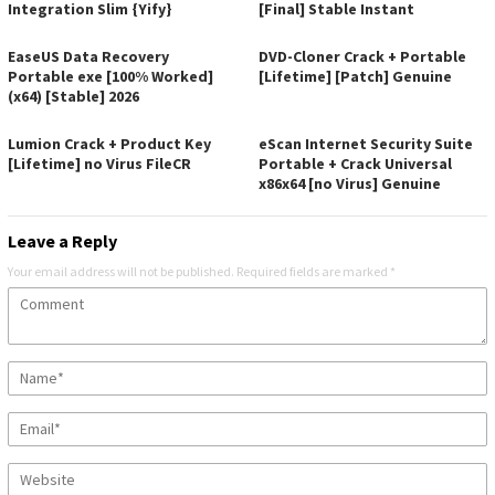
Integration Slim {Yify}
[Final] Stable Instant
EaseUS Data Recovery
DVD-Cloner Crack + Portable
Portable exe [100% Worked]
[Lifetime] [Patch] Genuine
(x64) [Stable] 2026
Lumion Crack + Product Key
eScan Internet Security Suite
[Lifetime] no Virus FileCR
Portable + Crack Universal
x86x64 [no Virus] Genuine
Leave a Reply
Your email address will not be published.
Required fields are marked
*