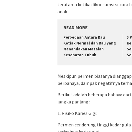
terutama ketika dikonsumsi secara b
anak.
READ MORE
Perbedaan Antara Bau
5 
Ketiak Normal dan Bau yang
Ke
Menandakan Masalah
Se
Kesehatan Tubuh
Se
Meskipun permen biasanya dianggap 
berbahaya, dampak negatifnya terha
Berikut adalah beberapa bahaya dar
jangka panjang :
1. Risiko Karies Gigi:
Permen cenderung tinggi kadar gula
terjadinya karies gigi.