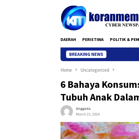
Skip
to
content
DAERAH
PERISTIWA
POLITIK & PE
BREAKING NEWS
Home
Uncategorized
6 Bahaya Konsums
Tubuh Anak Dala
Anggada
March 21, 2024