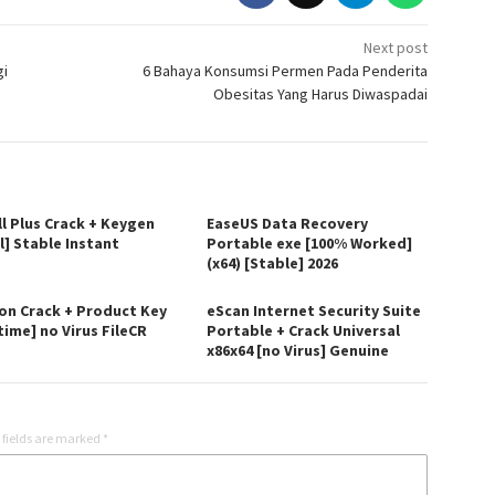
Next post
gi
6 Bahaya Konsumsi Permen Pada Penderita
Obesitas Yang Harus Diwaspadai
ll Plus Crack + Keygen
EaseUS Data Recovery
l] Stable Instant
Portable exe [100% Worked]
(x64) [Stable] 2026
on Crack + Product Key
eScan Internet Security Suite
time] no Virus FileCR
Portable + Crack Universal
x86x64 [no Virus] Genuine
 fields are marked
*