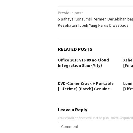
Post
Previous post
5 Bahaya Konsumsi Permen Berlebihan ba
navigation
Kesehatan Tubuh Yang Harus Diwaspadai
RELATED POSTS
Office 2016 v16.89 no Cloud
Xshe
Integration Slim {Yify}
[Fina
DVD-Cloner Crack + Portable
Lumi
[Lifetime] [Patch] Genuine
[Life
Leave a Reply
Your email address will not be published.
Required