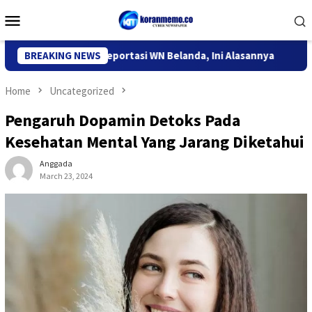
Skip
Mobile
to
Menu
content
grasi Kediri Deportasi WN Belanda, Ini Alasannya
BREAKING NEWS
9 Desa 
Home
Uncategorized
Pengaruh Dopamin Detoks Pada
Kesehatan Mental Yang Jarang Diketahui
Anggada
March 23, 2024