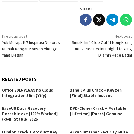
SHARE
Post
Previous post
Next post
Yuk Merapat! 7 Inspirasi Dekorasi
Simak! Ini 10 Ide Outfit Nongkrong
navigation
Rumah Dengan Konsep Vintage
Untuk Para Pecinta Nightlife Yang
Yang Elegan
Dijamin Kece Badai
RELATED POSTS
Office 2016 v16.89 no Cloud
Xshell Plus Crack + Keygen
Integration Slim {Yify}
[Final] Stable Instant
EaseUS Data Recovery
DVD-Cloner Crack + Portable
Portable exe [100% Worked]
[Lifetime] [Patch] Genuine
(x64) [Stable] 2026
Lumion Crack + Product Key
eScan Internet Security Suite