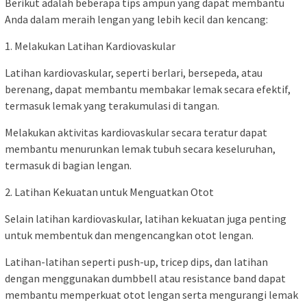
Berikut adalah beberapa tips ampun yang dapat membantu
Anda dalam meraih lengan yang lebih kecil dan kencang:
1. Melakukan Latihan Kardiovaskular
Latihan kardiovaskular, seperti berlari, bersepeda, atau
berenang, dapat membantu membakar lemak secara efektif,
termasuk lemak yang terakumulasi di tangan.
Melakukan aktivitas kardiovaskular secara teratur dapat
membantu menurunkan lemak tubuh secara keseluruhan,
termasuk di bagian lengan.
2. Latihan Kekuatan untuk Menguatkan Otot
Selain latihan kardiovaskular, latihan kekuatan juga penting
untuk membentuk dan mengencangkan otot lengan.
Latihan-latihan seperti push-up, tricep dips, dan latihan
dengan menggunakan dumbbell atau resistance band dapat
membantu memperkuat otot lengan serta mengurangi lemak