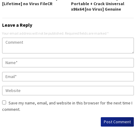
[Lifetime] no Virus FileCR
Portable + Crack Universal
x86x64 [no Virus] Genuine
Leave a Reply
Your email address will not be published.
Required fields are marked
*
Save my name, email, and website in this browser for the next time I
comment.