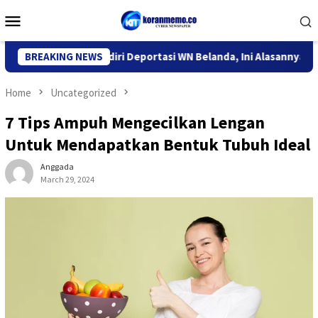
Skip
Mobile
to
Menu
content
or Imigrasi Kediri Deportasi WN Belanda, Ini Alasannya
BREAKING NEWS
9 
Home
Uncategorized
7 Tips Ampuh Mengecilkan Lengan
Untuk Mendapatkan Bentuk Tubuh Ideal
Anggada
March 29, 2024